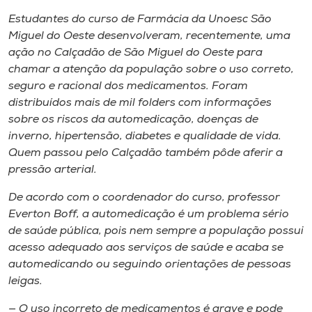
Museu
Estudantes do curso de Farmácia da Unoesc São
Miguel do Oeste desenvolveram, recentemente, uma
Unoesc
ação no Calçadão de São Miguel do Oeste para
Store
chamar a atenção da população sobre o uso correto,
seguro e racional dos medicamentos. Foram
distribuídos mais de mil folders com informações
sobre os riscos da automedicação, doenças de
Selecione
inverno, hipertensão, diabetes e qualidade de vida.
o idioma
Quem passou pelo Calçadão também pôde aferir a
pressão arterial.
De acordo com o coordenador do curso, professor
A+
Everton Boff, a automedicação é um problema sério
A-
de saúde pública, pois nem sempre a população possui
acesso adequado aos serviços de saúde e acaba se
automedicando ou seguindo orientações de pessoas
leigas.
— O uso incorreto de medicamentos é grave e pode