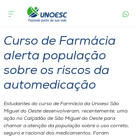
Página
O que
Curso de Farmácia alerta população sobre os
inicial
acontece
riscos da automedicação
Cursos
Graduação
Geral
São Miguel do Oeste
Onde estamos
Curso de Farmácia
Pesquisa
alerta população
sobre os riscos da
Atendimento ao Estudante
automedicação
Portal de Ensino
Estudantes do curso de Farmácia da Unoesc São
A
Miguel do Oeste desenvolveram, recentemente, uma
Unoesc
ação no Calçadão de São Miguel do Oeste para
chamar a atenção da população sobre o uso correto,
Internacionalização
seguro e racional dos medicamentos. Foram