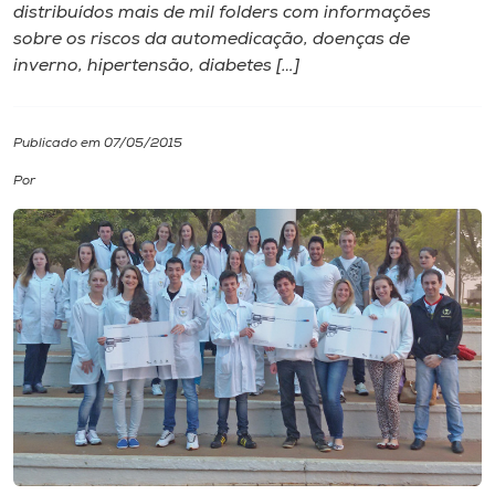
distribuídos mais de mil folders com informações
sobre os riscos da automedicação, doenças de
I.nova
inverno, hipertensão, diabetes […]
Diplomados
Publicado em 07/05/2015
Cultura
Por
CPA
Biblioteca
Editora
Rádio