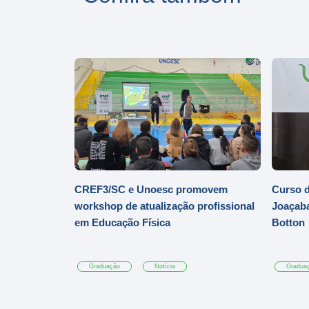
CREF3/SC e Unoesc promovem
Curso d
workshop de atualização profissional
Joaçaba
em Educação Física
Botton
Graduação
Notícia
Gradua