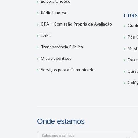
Editora Unoesc
Rádio Unoesc
CURS
CPA – Comissão Própria de Avaliação
Grad
LGPD
Pós-
Transparência Pública
Mest
O que acontece
Exte
Serviços para a Comunidade
Curs
Colé
Onde estamos
Selecione o campus