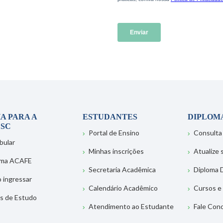
A PARA A
ESTUDANTES
DIPLOM
SC
Portal de Ensino
Consulta
bular
Minhas inscrições
Atualize
ema ACAFE
Secretaria Acadêmica
Diploma D
 ingressar
Calendário Acadêmico
Cursos e
s de Estudo
Atendimento ao Estudante
Fale Con