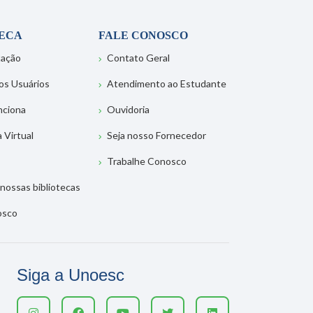
TECA
FALE CONOSCO
tação
Contato Geral
os Usuários
Atendimento ao Estudante
nciona
Ouvidoria
a Virtual
Seja nosso Fornecedor
Trabalhe Conosco
nossas bibliotecas
osco
Siga a Unoesc