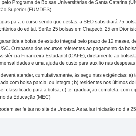
 pelo Programa de Bolsas Universitárias de Santa Catarina (
ção Superior (FUMDES).
gas para o curso sendo que destas, a SED subsidiará 75 bolsa
itérios do edital. Serão 25 bolsas em Chapecó, 25 em Dionísi
garantida a bolsa de estudo integral pelo prazo de 12 meses, 
SC. O repasse dos recursos referentes ao pagamento da bolsa
istência Financeira Estudantil (CAFE), diretamente ao bolsista
mensalidades e uma ajuda de custo para auxílio nas despesas 
 deverá atender, cumulativamente, às seguintes exigências: a)
ada com bolsa parcial ou integral; b) residentes nos últimos do
ser classificado para a bolsa; d) ter graduação completa, com d
tério da Educação (MEC).
podem ser feitas no site da Unoesc. As aulas iniciarão no dia 