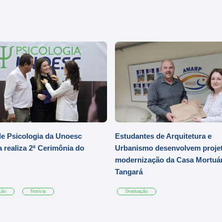
e Psicologia da Unoesc
Estudantes de Arquitetura e
 realiza 2ª Cerimônia do
Urbanismo desenvolvem projet
modernização da Casa Mortuár
Tangará
ção
Notícia
Graduação