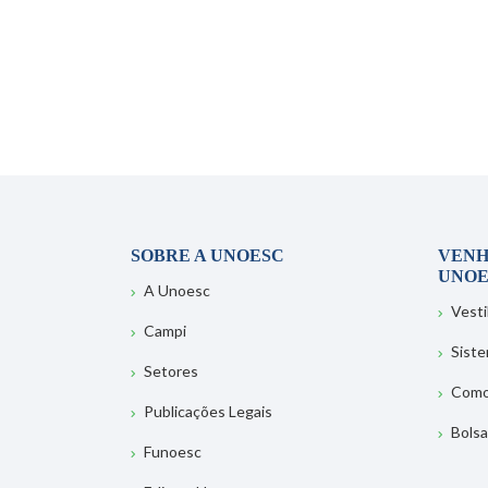
SOBRE A UNOESC
VENH
UNOE
A Unoesc
Vesti
Campi
Sist
Setores
Como
Publicações Legais
Bolsa
Funoesc