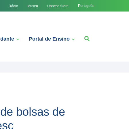
Português
Rádio
Museu
Unoesc Store
udante
Portal de Ensino
de bolsas de
esc