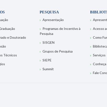
OS
PESQUISA
BIBLIO
uação
Apresentação
Apresen
Graduação
Programas de Incentivo à
Acesso a
Pesquisa
rado e Doutorado
Como Fu
SISGEN
nsão
Bibliotec
Grupos de Pesquisa
os Técnicos
Serviços
SIEPE
gios
Conheça 
Summit
Fale Con