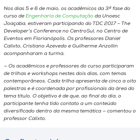
Museu
Nos dias 5 e 6 de maio, os acadêmicos da 3ª fase do
curso de
Engenharia de Computação
da Unoesc
Unoesc
Joaçaba, estiveram participando do TDC 2017 – The
Store
Developer’s Conference no CentroSul, no Centro de
Eventos em Florianópolis. Os professores Daniel
Calixto, Cristiano Azevedo e Guilherme Anzollin
acompanharam a turma.
Selecione
o idioma
— Os acadêmicos e professores do curso participaram
de trilhas e workshops nestes dois dias, com temas
contemporâneos. Cada trilha apresenta de cinco a oito
palestras e é coordenada por profissionais da área do
A+
tema título. O objetivo é de que, ao final do dia, o
A-
participante tenha tido contato a um conteúdo
diversificado dentro da mesma temática — comentou o
professor Calixto.