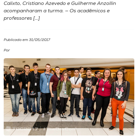
Calixto, Cristiano Azevedo e Guilherme Anzollin
acompanharam a turma. — Os acadêmicos e
I.nova
professores […]
Diplomados
Publicado em 31/05/2017
Cultura
Por
CPA
Biblioteca
Editora
Rádio