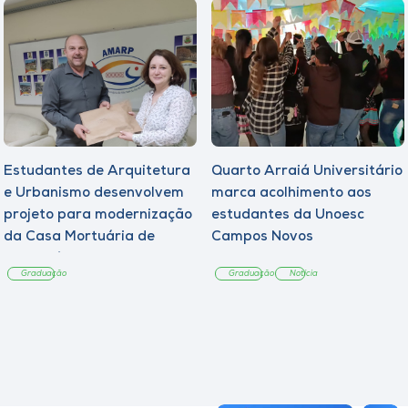
Estudantes de Arquitetura
Quarto Arraiá Universitário
e Urbanismo desenvolvem
marca acolhimento aos
projeto para modernização
estudantes da Unoesc
da Casa Mortuária de
Campos Novos
Tangará
Graduação
Graduação
Notícia