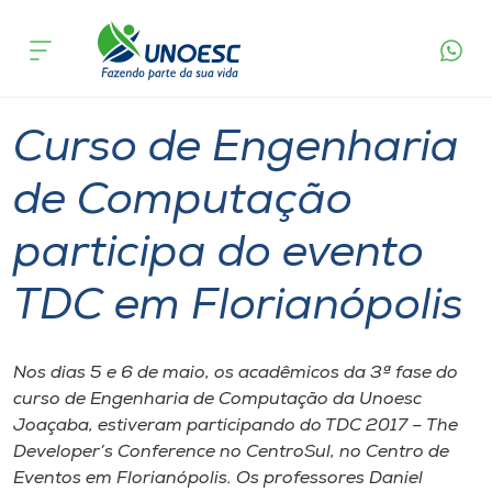
Página
O que
Curso de Engenharia de Computação participa
inicial
acontece
do evento TDC em Florianópolis
Cursos
Graduação
Notícia de evento
Joaçaba
Onde estamos
Curso de Engenharia
Pesquisa
de Computação
participa do evento
Atendimento ao Estudante
TDC em Florianópolis
Portal de Ensino
Nos dias 5 e 6 de maio, os acadêmicos da 3ª fase do
A
curso de Engenharia de Computação da Unoesc
Unoesc
Joaçaba, estiveram participando do TDC 2017 – The
Developer’s Conference no CentroSul, no Centro de
Internacionalização
Eventos em Florianópolis. Os professores Daniel