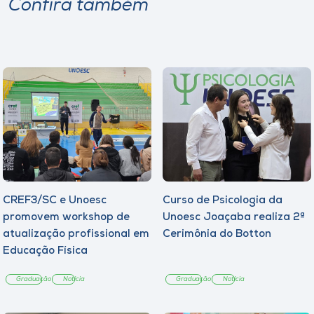
Confira também
CREF3/SC e Unoesc
Curso de Psicologia da
promovem workshop de
Unoesc Joaçaba realiza 2ª
atualização profissional em
Cerimônia do Botton
Educação Física
Graduação
Notícia
Graduação
Notícia