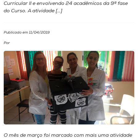
Curricular II e envolvendo 24 acadêmicos da 9ª fase
do Curso. A atividade […]
I.nova
Diplomados
Publicado em 11/04/2019
Por
Cultura
CPA
Biblioteca
Editora
Rádio
O mês de março foi marcado com mais uma atividade