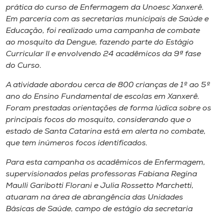
Museu
prática do curso de Enfermagem da Unoesc Xanxerê.
Em parceria com as secretarias municipais de Saúde e
Educação, foi realizado uma campanha de combate
Unoesc
ao mosquito da Dengue, fazendo parte do Estágio
Store
Curricular II e envolvendo 24 acadêmicos da 9ª fase
do Curso.
A atividade abordou cerca de 800 crianças de 1º ao 5º
Selecione
ano do Ensino Fundamental de escolas em Xanxerê.
o idioma
Foram prestadas orientações de forma lúdica sobre os
principais focos do mosquito, considerando que o
estado de Santa Catarina está em alerta no combate,
A+
que tem inúmeros focos identificados.
A-
Para esta campanha os acadêmicos de Enfermagem,
supervisionados pelas professoras Fabiana Regina
Maulli Garibotti Florani e Julia Rossetto Marchetti,
atuaram na área de abrangência das Unidades
Básicas de Saúde, campo de estágio da secretaria