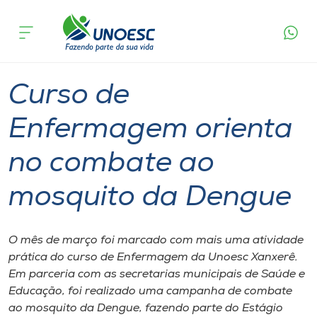
Página
O que
Curso de Enfermagem orienta no combate ao
inicial
acontece
mosquito da Dengue
Cursos
Graduação
Xanxerê
Onde estamos
Curso de
Pesquisa
Enfermagem orienta
no combate ao
Atendimento ao Estudante
mosquito da Dengue
Portal de Ensino
O mês de março foi marcado com mais uma atividade
A
prática do curso de Enfermagem da Unoesc Xanxerê.
Unoesc
Em parceria com as secretarias municipais de Saúde e
Educação, foi realizado uma campanha de combate
Internacionalização
ao mosquito da Dengue, fazendo parte do Estágio