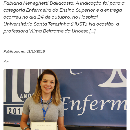
Fabiana Meneghetti Dallacosta. A indicação foi para a
categoria Enfermeira do Ensino Superior e a entrega
I.nova
ocorreu no dia 24 de outubro, no Hospital
Universitário Santa Terezinha (HUST). Na ocasião, a
Diplomados
professora Vilma Beltrame da Unoesc […]
Cultura
Publicado em 11/11/2016
Por
CPA
Biblioteca
Editora
Rádio