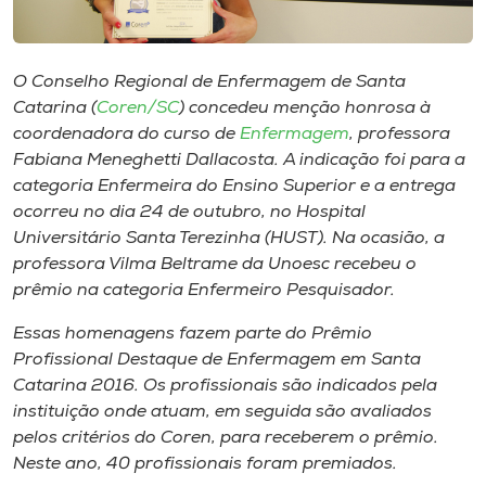
Museu
Unoesc
O Conselho Regional de Enfermagem de Santa
Store
Catarina (
Coren/SC
) concedeu menção honrosa à
coordenadora do curso de
Enfermagem
, professora
Fabiana Meneghetti Dallacosta. A indicação foi para a
categoria Enfermeira do Ensino Superior e a entrega
Selecione
ocorreu no dia 24 de outubro, no Hospital
o idioma
Universitário Santa Terezinha (HUST). Na ocasião, a
professora Vilma Beltrame da Unoesc recebeu o
prêmio na categoria Enfermeiro Pesquisador.
A+
Essas homenagens fazem parte do Prêmio
A-
Profissional Destaque de Enfermagem em Santa
Catarina 2016. Os profissionais são indicados pela
instituição onde atuam, em seguida são avaliados
pelos critérios do Coren, para receberem o prêmio.
Neste ano, 40 profissionais foram premiados.