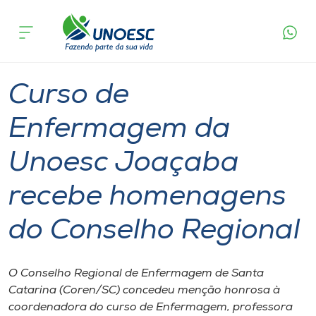
Página
O que
Curso de Enfermagem da Unoesc Joaçaba
inicial
acontece
recebe homenagens do Conselho Regional
Cursos
Graduação
Professor
Joaçaba
Onde estamos
Curso de
Pesquisa
Enfermagem da
Unoesc Joaçaba
Atendimento ao Estudante
recebe homenagens
Portal de Ensino
do Conselho Regional
A
Unoesc
O Conselho Regional de Enfermagem de Santa
Catarina (Coren/SC) concedeu menção honrosa à
Internacionalização
coordenadora do curso de Enfermagem, professora