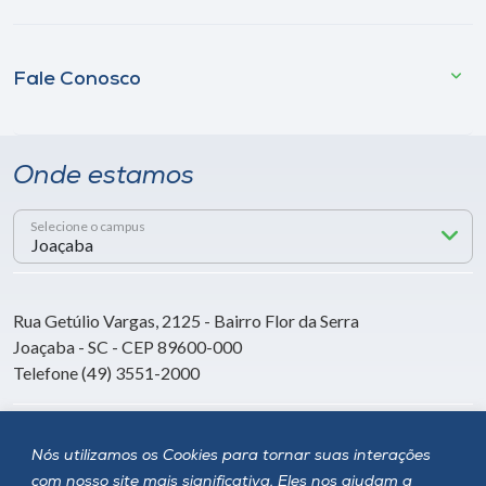
Fale Conosco
Onde estamos
Selecione o campus
Rua Getúlio Vargas, 2125 - Bairro Flor da Serra
Joaçaba - SC - CEP 89600-000
Telefone (49) 3551-2000
Siga a Unoesc
Nós utilizamos os Cookies para tornar suas interações
com nosso site mais significativa. Eles nos ajudam a