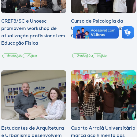
CREF3/SC e Unoesc
Curso de Psicologia da
promovem workshop de
Unoesc Joaçaba realiza 2ª
atualização profissional em
Cerimônia do Botton
Educação Física
Graduação
Notícia
Graduação
Notícia
Estudantes de Arquitetura
Quarto Arraiá Universitário
e Urbanismo desenvolvem
marca acolhimento aos