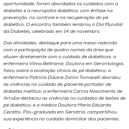
Museu
oportunidade, foram abordados os cuidados com a
diabetes e a neuropatia diabética, com ênfase na
prevenção, no controle e na recuperação do pé
Unoesc
diabético. O encontro também lembrou o Dia Mundial
Store
da Diabetes, celebrado em 14 de novembro.
Das atividades, destaque para uma mesa-redonda
com a participação de quatro nomes da área que
Selecione
atuam diretamente com o cuidado de diabéticos: a
o idioma
enfermeira Vilma Beltrame, Doutora em Gerontologia,
falou sobre a avaliação clínica do pé diabético; a
enfermeira Patrícia Daiane Zanini Tomazelli abordou
as vivências no cuidado do paciente portador de
A+
diabetes mellitus; a enfermeira Carina Nascimento de
A-
Arruba destacou as vivências no cuidados de lesões de
pé diabético; e a médica Doutora Maria Eduarda
Cecatto, Pós-graduada em Geriatria, compartilhou
sua experiência no cuidado domiciliar dos pacientes.