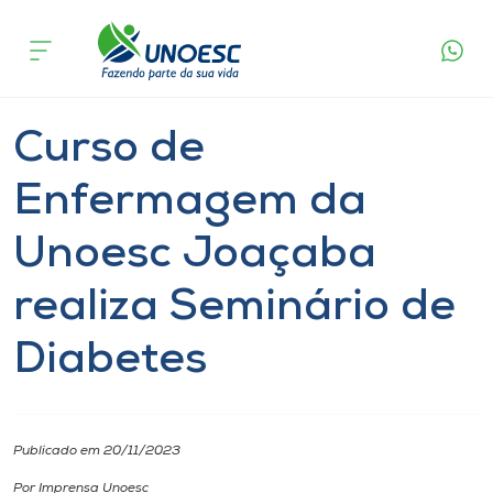
Página
O que
Curso de Enfermagem da Unoesc Joaçaba
inicial
acontece
realiza Seminário de Diabetes
Cursos
Notícia
Seminário
Joaçaba
Onde estamos
Curso de
Pesquisa
Enfermagem da
Unoesc Joaçaba
Atendimento ao Estudante
realiza Seminário de
Portal de Ensino
Diabetes
A
Unoesc
Publicado em 20/11/2023
Internacionalização
Por Imprensa Unoesc