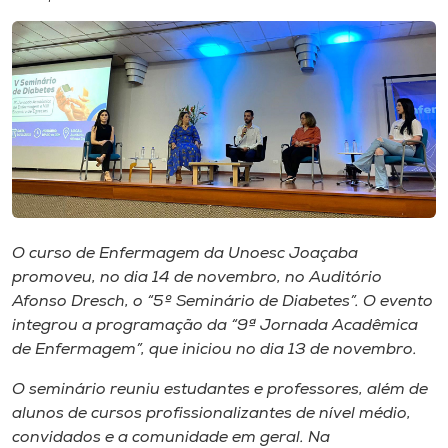
I.nova
Diplomados
Cultura
CPA
O curso de Enfermagem da Unoesc Joaçaba
promoveu, no dia 14 de novembro, no Auditório
Biblioteca
Afonso Dresch, o “5º Seminário de Diabetes”. O evento
integrou a programação da “9ª Jornada Acadêmica
Editora
de Enfermagem”, que iniciou no dia 13 de novembro.
O seminário reuniu estudantes e professores, além de
Rádio
alunos de cursos profissionalizantes de nível médio,
convidados e a comunidade em geral. Na