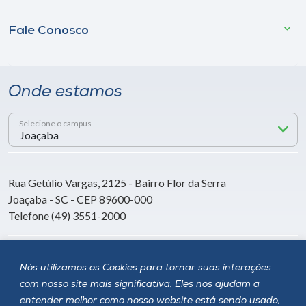
Fale Conosco
Onde estamos
Selecione o campus
Rua Getúlio Vargas, 2125 - Bairro Flor da Serra
Joaçaba - SC - CEP 89600-000
Telefone (49) 3551-2000
Siga a Unoesc
Nós utilizamos os Cookies para tornar suas interações
com nosso site mais significativa. Eles nos ajudam a
entender melhor como nosso website está sendo usado,