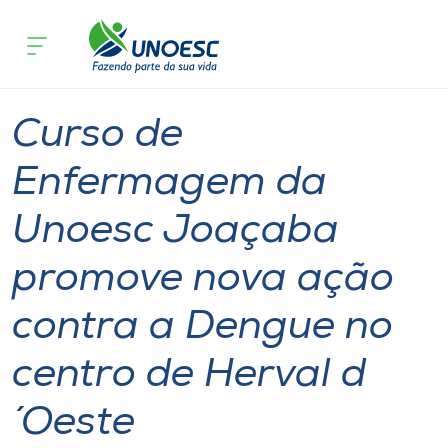
Página inicial
O que acontece
Curso de Enfermagem da Unoesc Joaça
Cursos
Graduação
Joaçaba
Onde estamos
Curso de
Pesquisa
Enfermagem da
Unoesc Joaçaba
Atendimento ao Estudante
promove nova ação
Portal de Ensino
contra a Dengue no
A
centro de Herval d
Unoesc
´Oeste
Internacionalização