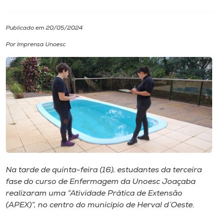
I.nova
Publicado em 20/05/2024
Por Imprensa Unoesc
Diplomados
Cultura
CPA
Biblioteca
Editora
Na tarde de quinta-feira (16), estudantes da terceira
fase do curso de Enfermagem da Unoesc Joaçaba
realizaram uma “Atividade Prática de Extensão
Rádio
(APEX)”, no centro do município de Herval d´Oeste.