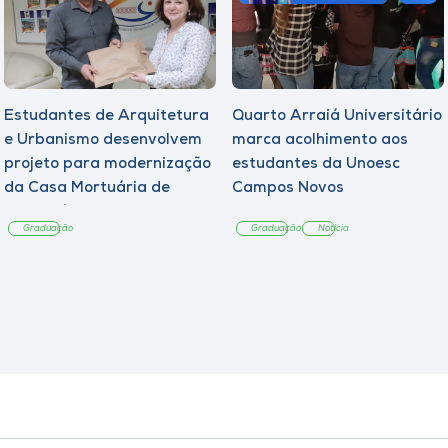
Estudantes de Arquitetura
Quarto Arraiá Universitário
e Urbanismo desenvolvem
marca acolhimento aos
projeto para modernização
estudantes da Unoesc
da Casa Mortuária de
Campos Novos
Tangará
Graduação
Graduação
Notícia