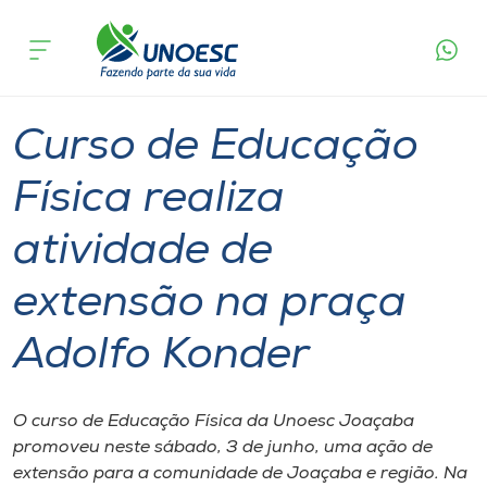
Página
O que
Curso de Educação Física realiza atividade de
inicial
acontece
extensão na praça Adolfo Konder
Cursos
Graduação
Extensão
Joaçaba
Onde estamos
Curso de Educação
Pesquisa
Física realiza
atividade de
Atendimento ao Estudante
extensão na praça
Portal de Ensino
Adolfo Konder
A
Unoesc
O curso de Educação Física da Unoesc Joaçaba
promoveu neste sábado, 3 de junho, uma ação de
Internacionalização
extensão para a comunidade de Joaçaba e região. Na