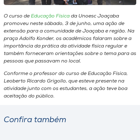
Museu
O curso de
Educação Física
da Unoesc Joaçaba
Unoesc
promoveu neste sábado, 3 de junho, uma ação de
Store
extensão para a comunidade de Joaçaba e região. Na
praça Adolfo Konder, os acadêmicos falaram sobre a
importância da prática da atividade física regular e
também forneceram orientações sobre o tema para as
Selecione
pessoas que passavam no local.
o idioma
Conforme o professor do curso de Educação Física,
Leoberto Ricardo Grigollo, que esteve presente na
atividade junto com os estudantes, a ação teve boa
A+
aceitação do público.
A-
Confira também