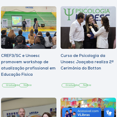
CREF3/SC e Unoesc
Curso de Psicologia da
promovem workshop de
Unoesc Joaçaba realiza 2ª
atualização profissional em
Cerimônia do Botton
Educação Física
Graduação
Notícia
Graduação
Notícia