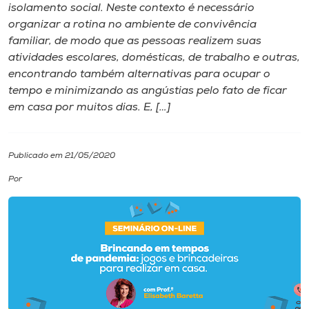
isolamento social. Neste contexto é necessário
organizar a rotina no ambiente de convivência
I.nova
familiar, de modo que as pessoas realizem suas
atividades escolares, domésticas, de trabalho e outras,
Diplomados
encontrando também alternativas para ocupar o
tempo e minimizando as angústias pelo fato de ficar
em casa por muitos dias. E, […]
Cultura
CPA
Publicado em 21/05/2020
Por
Biblioteca
Editora
Rádio