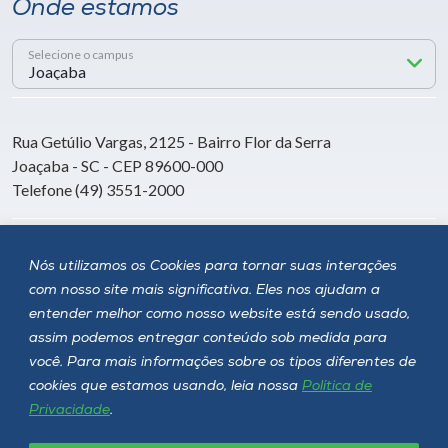
Onde estamos
Selecione o campus
Rua Getúlio Vargas, 2125 - Bairro Flor da Serra
Joaçaba - SC - CEP 89600-000
Telefone (49) 3551-2000
Siga a Unoesc
Nós utilizamos os Cookies para tornar suas interações
com nosso site mais significativa. Eles nos ajudam a
entender melhor como nosso website está sendo usado,
assim podemos entregar conteúdo sob medida para
você. Para mais informações sobre os tipos diferentes de
cookies que estamos usando, leia nossa
Política de
Privacidade
.