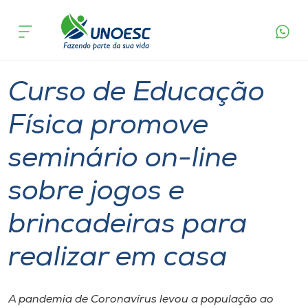
Página
O que
Curso de Educação Física promove seminário on-
inicial
acontece
line sobre jogos e brincadeiras para realizar em
Cursos
casa
Graduação
Seminário
Joaçaba
Onde estamos
Curso de Educação
Pesquisa
Física promove
seminário on-line
Atendimento ao Estudante
sobre jogos e
Portal de Ensino
brincadeiras para
A
realizar em casa
Unoesc
Internacionalização
A pandemia de Coronavírus levou a população ao