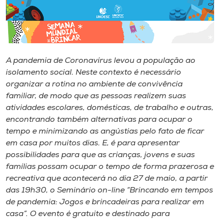
Museu
Unoesc
Store
A pandemia de Coronavírus levou a população ao
isolamento social. Neste contexto é necessário
organizar a rotina no ambiente de convivência
Selecione
familiar, de modo que as pessoas realizem suas
o idioma
atividades escolares, domésticas, de trabalho e outras,
encontrando também alternativas para ocupar o
tempo e minimizando as angústias pelo fato de ficar
em casa por muitos dias. E, é para apresentar
A+
possibilidades para que as crianças, jovens e suas
A-
famílias possam ocupar o tempo de forma prazerosa e
recreativa que acontecerá no dia 27 de maio, a partir
das 19h30, o Seminário on-line “Brincando em tempos
de pandemia: Jogos e brincadeiras para realizar em
casa”. O evento é gratuito e destinado para