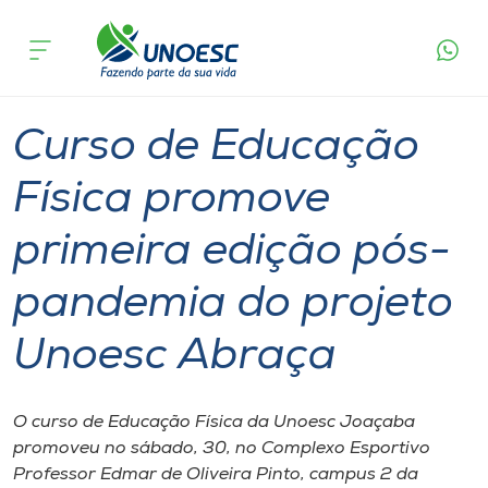
Página
O que
Curso de Educação Física promove primeira
inicial
acontece
edição pós-pandemia do projeto Unoesc Abraça
Cursos
Notícia de evento
Graduação
Joaçaba
Onde estamos
Curso de Educação
Pesquisa
Física promove
primeira edição pós-
Atendimento ao Estudante
pandemia do projeto
Portal de Ensino
Unoesc Abraça
A
Unoesc
O curso de Educação Física da Unoesc Joaçaba
promoveu no sábado, 30, no Complexo Esportivo
Internacionalização
Professor Edmar de Oliveira Pinto, campus 2 da