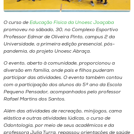
Museu
Unoesc
O curso de
Educação Física da Unoesc Joaçaba
Store
promoveu no sábado, 30, no Complexo Esportivo
Professor Edmar de Oliveira Pinto, campus 2 da
Universidade, a primeira edição presencial, pós-
pandemia, do projeto Unoesc Abraça.
Selecione
o idioma
O evento, aberto à comunidade, proporcionou a
diversão em família, onde pais e filhos puderam
participar das atividades. O evento também contou
com a participação dos alunos do 5º ano da Escola
A+
Pequeno Pensador, acompanhados pelo professor
A-
Rafael Martins dos Santos.
Além das atividades de recreação, minijogos, cama
elástica e outras atividades lúdicas, o curso de
Odontologia, por meio de seus acadêmicos e da
professora Julia Turra, repassou orientações de saúde