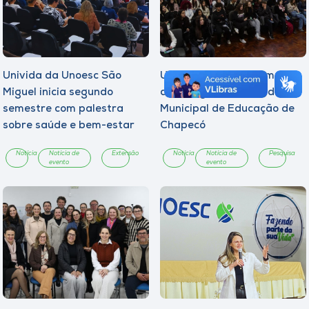
Univida da Unoesc São
Unoesc promove formação
Miguel inicia segundo
de estagiários da Rede
semestre com palestra
Municipal de Educação de
sobre saúde e bem-estar
Chapecó
Notícia
Notícia de
Extensão
Notícia
Notícia de
Pesquisa
evento
evento