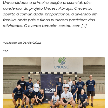
Universidade, a primeira edição presencial, pós-
pandemia, do projeto Unoesc Abraça. O evento,
I.nova
aberto à comunidade, proporcionou a diversão em
família, onde pais e filhos puderam participar das
Diplomados
atividades. O evento também contou com […]
Cultura
Publicado em 06/05/2022
Por
CPA
Biblioteca
Editora
Rádio