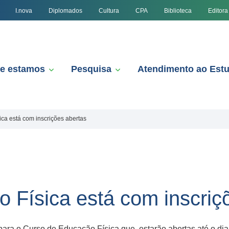
I.nova
Diplomados
Cultura
CPA
Biblioteca
Editora
e estamos
Pesquisa
Atendimento ao Est
ca está com inscrições abertas
 Física está com inscriç
 para o Curso de Educação Física que, estarão abertas até o d