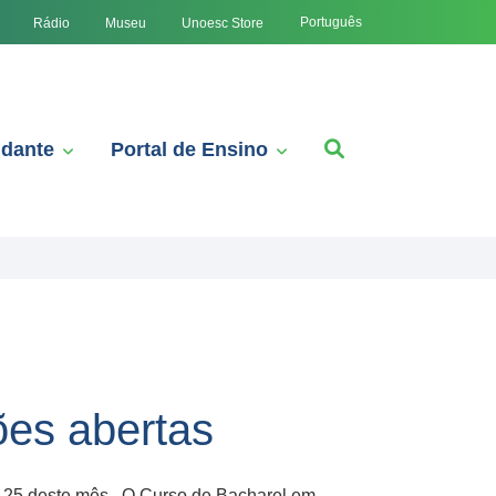
Português
Rádio
Museu
Unoesc Store
udante
Portal de Ensino
ões abertas
ia 25 deste mês. O Curso de Bacharel em