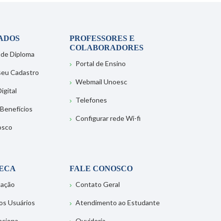
ADOS
PROFESSORES E
COLABORADORES
 de Diploma
Portal de Ensino
 seu Cadastro
Webmail Unoesc
igital
Telefones
 Benefícios
Configurar rede Wi-fi
osco
TECA
FALE CONOSCO
tação
Contato Geral
os Usuários
Atendimento ao Estudante
nciona
Ouvidoria