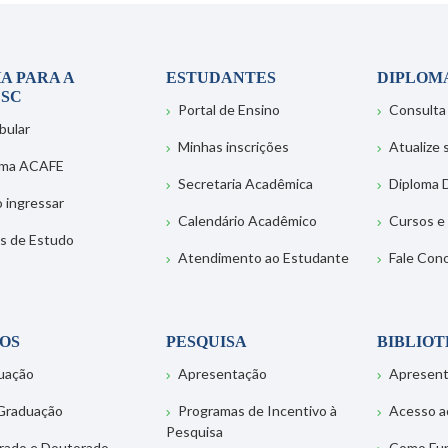
A PARA A
ESTUDANTES
DIPLOM
SC
Portal de Ensino
Consulta
bular
Minhas inscrições
Atualize
ema ACAFE
Secretaria Acadêmica
Diploma D
 ingressar
Calendário Acadêmico
Cursos e
s de Estudo
Atendimento ao Estudante
Fale Con
OS
PESQUISA
BIBLIO
uação
Apresentação
Apresen
Graduação
Programas de Incentivo à
Acesso a
Pesquisa
rado e Doutorado
Como Fu