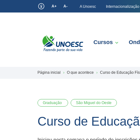
A+
A-
A Unoesc
Internacionalização
Cursos
Ond
Página inicial
O que acontece
Curso de Educação Físi
Graduação
São Miguel do Oeste
Curso de Educação
Iniciou nesta semana o período de inscrições