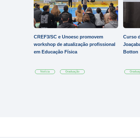
CREF3/SC e Unoesc promovem
Curso d
workshop de atualização profissional
Joaçaba
em Educação Física
Botton
Notícia
Graduação
Gradua