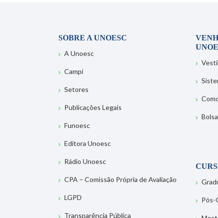
SOBRE A UNOESC
VENH
UNOE
A Unoesc
Vesti
Campi
Sist
Setores
Como
Publicações Legais
Bolsa
Funoesc
Editora Unoesc
Rádio Unoesc
CURS
CPA – Comissão Própria de Avaliação
Grad
LGPD
Pós-
Transparência Pública
Mest