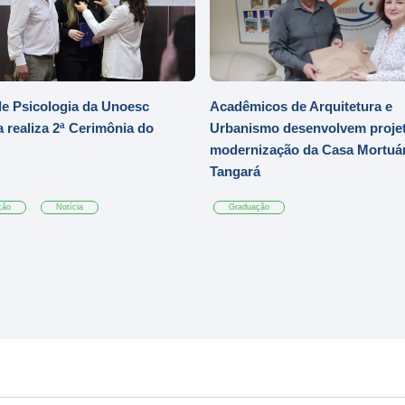
e Psicologia da Unoesc
Acadêmicos de Arquitetura e
 realiza 2ª Cerimônia do
Urbanismo desenvolvem projet
modernização da Casa Mortuár
Tangará
ção
Notícia
Graduação