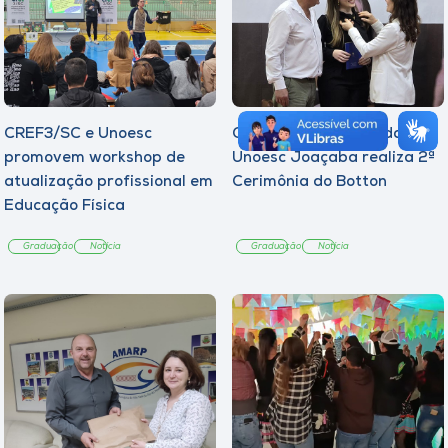
CREF3/SC e Unoesc
Curso de Psicologia da
promovem workshop de
Unoesc Joaçaba realiza 2ª
atualização profissional em
Cerimônia do Botton
Educação Física
Graduação
Notícia
Graduação
Notícia