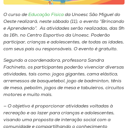
Museu
O curso de
Educação Física
da Unoesc São Miguel do
Unoesc
Oeste realizará, neste sábado (11), o evento “Brincando
Store
e Aprendendo”. As atividades serão realizadas, das 9h
às 16h, no Centro Esportivo da Unoesc. Poderão
participar, crianças e adolescentes, de todas as idades,
com seus pais ou responsáveis. O evento é gratuito.
Selecione
o idioma
Segundo a coordenadora, professora Sandra
Fachineto, os participantes poderão vivenciar diversas
atividades, tais como: jogos gigantes, cama elástica,
arremessos de basquetebol, jogo de badminton, tênis
A+
de mesa, pebolim, jogos de mesa e tabuleiros, circuitos
A-
motores e muito mais.
— O objetivo é proporcionar atividades voltadas à
recreação e ao lazer para crianças e adolescentes,
visando uma proposta de interação social com a
comunidade e compartilhando o conhecimento