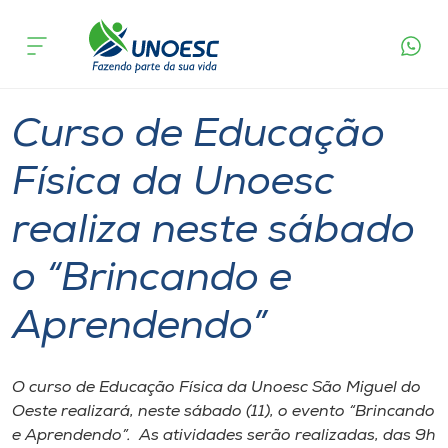
Página
O que
Curso de Educação Física da Unoesc realiza
inicial
acontece
neste sábado o “Brincando e Aprendendo”
Cursos
Graduação
Inserção Social
São Miguel do Oeste
Onde estamos
Curso de Educação
Pesquisa
Física da Unoesc
realiza neste sábado
Atendimento ao Estudante
o “Brincando e
Portal de Ensino
Aprendendo”
A
Unoesc
O curso de Educação Física da Unoesc São Miguel do
Oeste realizará, neste sábado (11), o evento “Brincando
Internacionalização
e Aprendendo”. As atividades serão realizadas, das 9h