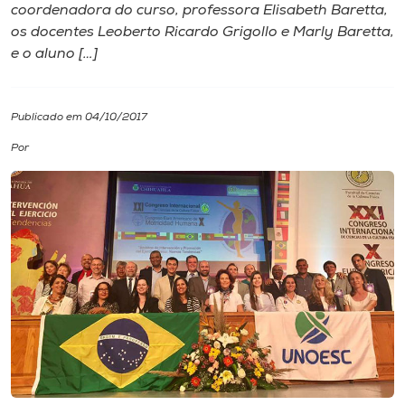
coordenadora do curso, professora Elisabeth Baretta,
os docentes Leoberto Ricardo Grigollo e Marly Baretta,
I.nova
e o aluno […]
Diplomados
Publicado em 04/10/2017
Cultura
Por
CPA
Biblioteca
Editora
Rádio