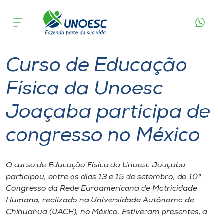
Página
O que
Curso de Educação Física da Unoesc Joaçaba
inicial
acontece
participa de congresso no México
Cursos
Graduação
International
Joaçaba
Onde estamos
Curso de Educação
Pesquisa
Física da Unoesc
Joaçaba participa de
Atendimento ao Estudante
congresso no México
Portal de Ensino
O curso de Educação Física da Unoesc Joaçaba
A
participou, entre os dias 13 e 15 de setembro, do 10º
Unoesc
Congresso da Rede Euroamericana de Motricidade
Humana, realizado na Universidade Autônoma de
Internacionalização
Chihuahua (UACH), no México. Estiveram presentes, a