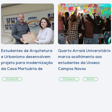
Estudantes de Arquitetura
Quarto Arraiá Universitário
e Urbanismo desenvolvem
marca acolhimento aos
projeto para modernização
estudantes da Unoesc
da Casa Mortuária de
Campos Novos
Tangará
Graduação
Graduação
Notícia