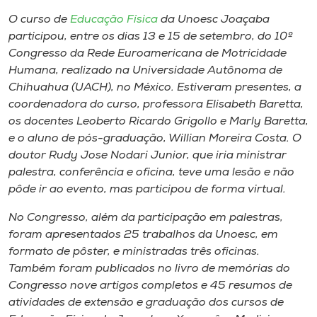
Museu
O curso de
Educação Física
da Unoesc Joaçaba
participou, entre os dias 13 e 15 de setembro, do 10º
Unoesc
Congresso da Rede Euroamericana de Motricidade
Store
Humana, realizado na Universidade Autônoma de
Chihuahua (UACH), no México. Estiveram presentes, a
coordenadora do curso, professora Elisabeth Baretta,
os docentes Leoberto Ricardo Grigollo e Marly Baretta,
Selecione
e o aluno de pós-graduação, Willian Moreira Costa. O
o idioma
doutor Rudy Jose Nodari Junior, que iria ministrar
palestra, conferência e oficina, teve uma lesão e não
pôde ir ao evento, mas participou de forma virtual.
A+
No Congresso, além da participação em palestras,
A-
foram apresentados 25 trabalhos da Unoesc, em
formato de pôster, e ministradas três oficinas.
Também foram publicados no livro de memórias do
Congresso nove artigos completos e 45 resumos de
atividades de extensão e graduação dos cursos de