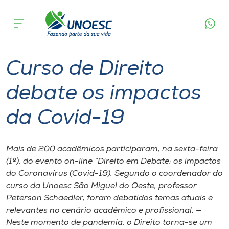
Página
O que
Curso de Direito debate os impactos da
inicial
acontece
Covid-19
Cursos
Graduação
Aulas
São Miguel do Oeste
Onde estamos
Curso de Direito
Pesquisa
debate os impactos
da Covid-19
Atendimento ao Estudante
Portal de Ensino
Mais de 200 acadêmicos participaram, na sexta-feira
(1º), do evento on-line “Direito em Debate: os impactos
do Coronavírus (Covid-19). Segundo o coordenador do
A
curso da Unoesc São Miguel do Oeste, professor
Unoesc
Peterson Schaedler, foram debatidos temas atuais e
relevantes no cenário acadêmico e profissional. —
Internacionalização
Neste momento de pandemia, o Direito torna-se um