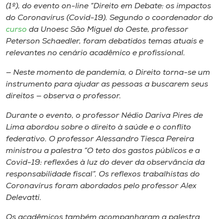
Museu
(1º), do evento on-line “Direito em Debate: os impactos
do Coronavírus (Covid-19). Segundo o coordenador do
curso
da Unoesc São Miguel do Oeste, professor
Unoesc
Peterson Schaedler, foram debatidos temas atuais e
Store
relevantes no cenário acadêmico e profissional.
— Neste momento de pandemia, o Direito torna-se um
instrumento para ajudar as pessoas a buscarem seus
Selecione
direitos — observa o professor.
o idioma
Durante o evento, o professor Nédio Dariva Pires de
Lima abordou sobre o direito à saúde e o conflito
federativo. O professor Alessandro Tiesca Pereira
A+
ministrou a palestra “O teto dos gastos públicos e a
A-
Covid-19: reflexões à luz do dever da observância da
responsabilidade fiscal”. Os reflexos trabalhistas do
Coronavírus foram abordados pelo professor Alex
Delevatti.
Os acadêmicos também acompanharam a palestra