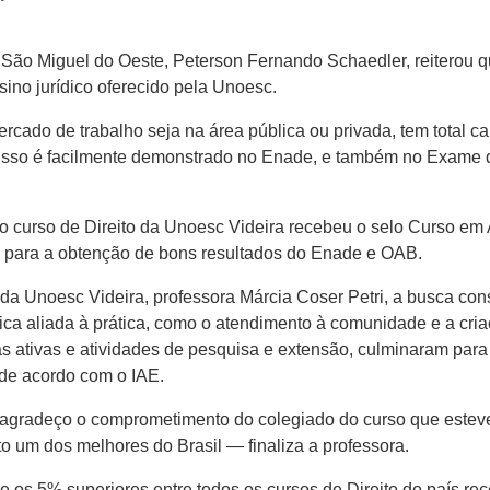
São Miguel do Oeste, Peterson Fernando Schaedler, reiterou qu
sino jurídico oferecido pela Unoesc.
cado de trabalho seja na área pública ou privada, tem total c
l, isso é facilmente demonstrado no Enade, e também no Exame
 o curso de Direito da Unoesc Videira recebeu o selo Curso em
para a obtenção de bons resultados do Enade e OAB.
da Unoesc Videira, professora Márcia Coser Petri, a busca con
a aliada à prática, como o atendimento à comunidade e a criaç
s ativas e atividades de pesquisa e extensão, culminaram para 
, de acordo com o IAE.
gradeço o comprometimento do colegiado do curso que esteve 
to um dos melhores do Brasil — finaliza a professora.
 os 5% superiores entre todos os cursos de Direito do país re