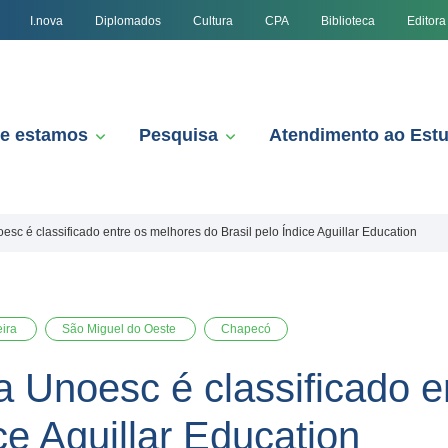
I.nova
Diplomados
Cultura
CPA
Biblioteca
Editora
e estamos
Pesquisa
Atendimento ao Est
esc é classificado entre os melhores do Brasil pelo Índice Aguillar Education
eira
São Miguel do Oeste
Chapecó
a Unoesc é classificado 
ce Aguillar Education