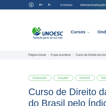
A+
A-
A Unoesc
Internacionalização
Cursos
Ond
Página inicial
O que acontece
Curso de Direito da Uno
Graduação
Joaçaba
Xanxerê
Vid
Curso de Direito d
do Brasil pelo Índi