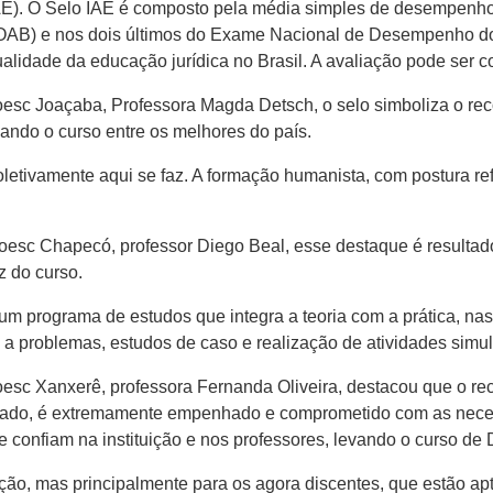
(IAE). O Selo IAE é composto pela média simples de desempenho
AB) e nos dois últimos do Exame Nacional de Desempenho dos
ualidade da educação jurídica no Brasil. A avaliação pode ser 
esc Joaçaba, Professora Magda Detsch, o selo simboliza o rec
ndo o curso entre os melhores do país.
letivamente aqui se faz. A formação humanista, com postura refl
oesc Chapecó, professor Diego Beal, esse destaque é resultad
z do curso.
programa de estudos que integra a teoria com a prática, nas m
 a problemas, estudos de caso e realização de atividades simu
oesc Xanxerê, professora Fernanda Oliveira, destacou que o r
icado, é extremamente empenhado e comprometido com as neces
nfiam na instituição e nos professores, levando o curso de Di
uição, mas principalmente para os agora discentes, que estão ap