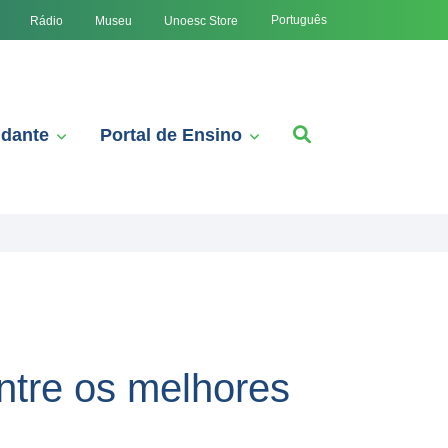
Português
Rádio
Museu
Unoesc Store
udante
Portal de Ensino
entre os melhores