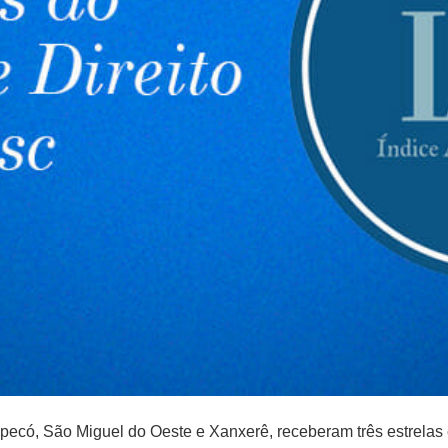
ecó, São Miguel do Oeste e Xanxerê, receberam três estrelas e