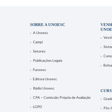
SOBRE A UNOESC
VENH
UNOE
A Unoesc
Vesti
Campi
Sist
Setores
Como
Publicações Legais
Bolsa
Funoesc
Editora Unoesc
Rádio Unoesc
CURS
CPA – Comissão Própria de Avaliação
Grad
LGPD
Pós-