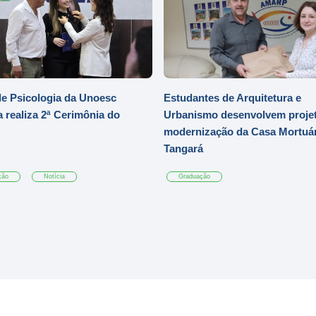
e Psicologia da Unoesc
Estudantes de Arquitetura e
 realiza 2ª Cerimônia do
Urbanismo desenvolvem projet
modernização da Casa Mortuár
Tangará
ção
Notícia
Graduação