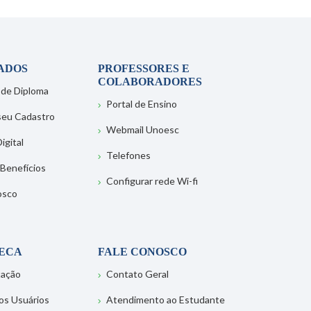
ADOS
PROFESSORES E
COLABORADORES
 de Diploma
Portal de Ensino
 seu Cadastro
Webmail Unoesc
igital
Telefones
 Benefícios
Configurar rede Wi-fi
osco
TECA
FALE CONOSCO
tação
Contato Geral
os Usuários
Atendimento ao Estudante