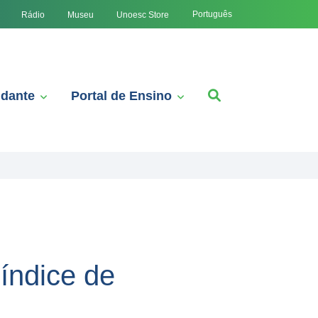
Português
Rádio
Museu
Unoesc Store
udante
Portal de Ensino
índice de