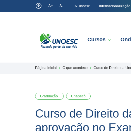
A+
A-
A Unoesc
Internacionalização
Cursos
Ond
Página inicial
O que acontece
Curso de Direito da U
Graduação
Chapecó
Curso de Direito 
aprovação no Exa