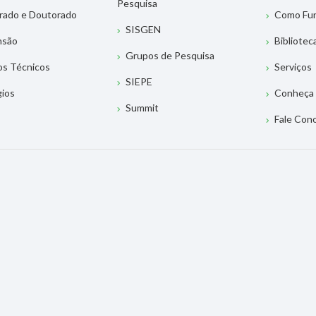
Pesquisa
rado e Doutorado
Como Fu
SISGEN
nsão
Bibliotec
Grupos de Pesquisa
os Técnicos
Serviços
SIEPE
gios
Conheça 
Summit
Fale Con