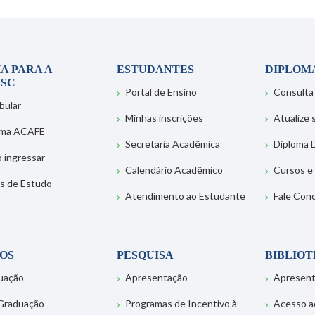
A PARA A
ESTUDANTES
DIPLOM
SC
Portal de Ensino
Consulta
bular
Minhas inscrições
Atualize
ema ACAFE
Secretaria Acadêmica
Diploma D
 ingressar
Calendário Acadêmico
Cursos e
s de Estudo
Atendimento ao Estudante
Fale Con
OS
PESQUISA
BIBLIO
uação
Apresentação
Apresen
Graduação
Programas de Incentivo à
Acesso a