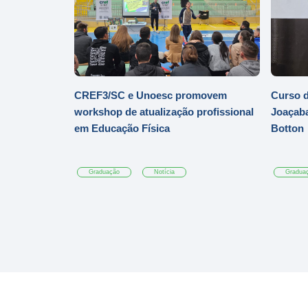
CREF3/SC e Unoesc promovem
Curso d
workshop de atualização profissional
Joaçaba
em Educação Física
Botton
Graduação
Notícia
Gradua