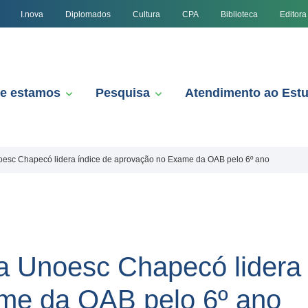
I.nova
Diplomados
Cultura
CPA
Biblioteca
Editora
e estamos
Pesquisa
Atendimento ao Est
noesc Chapecó lidera índice de aprovação no Exame da OAB pelo 6º ano
da Unoesc Chapecó lidera 
me da OAB pelo 6º ano