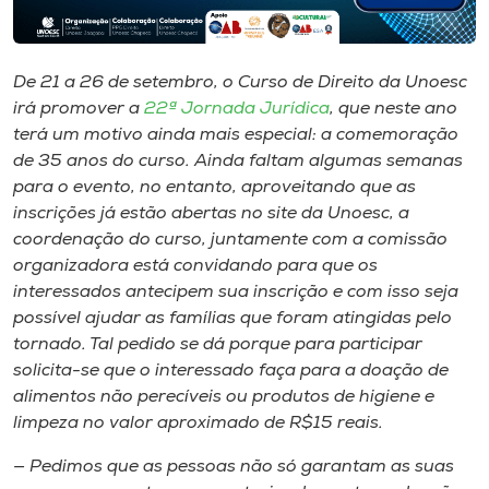
Museu
Unoesc
De 21 a 26 de setembro, o Curso de Direito da Unoesc
Store
irá promover a
22ª Jornada Jurídica
, que neste ano
terá um motivo ainda mais especial: a comemoração
de 35 anos do curso. Ainda faltam algumas semanas
para o evento, no entanto, aproveitando que as
Selecione
inscrições já estão abertas no site da Unoesc, a
o idioma
coordenação do curso, juntamente com a comissão
organizadora está convidando para que os
interessados antecipem sua inscrição e com isso seja
possível ajudar as famílias que foram atingidas pelo
A+
tornado. Tal pedido se dá porque para participar
A-
solicita-se que o interessado faça para a doação de
alimentos não perecíveis ou produtos de higiene e
limpeza no valor aproximado de R$15 reais.
— Pedimos que as pessoas não só garantam as suas