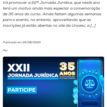
irá promover a 22ª Jornada Jurídica, que neste ano
terá um motivo ainda mais especial: a comemoração
I.nova
de 35 anos do curso. Ainda faltam algumas semanas
para o evento, no entanto, aproveitando que as
Diplomados
inscrições já estão abertas no site da Unoesc, a […]
Cultura
Publicado em 24/08/2020
Por
CPA
Biblioteca
Editora
Rádio