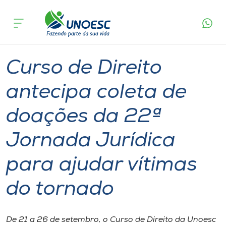
Página
O que
Curso de Direito antecipa coleta de doações da
inicial
acontece
22ª Jornada Jurídica para ajudar vítimas do
Cursos
tornado
Graduação
Onde estamos
Curso de Direito
Pesquisa
antecipa coleta de
doações da 22ª
Atendimento ao Estudante
Jornada Jurídica
Portal de Ensino
para ajudar vítimas
A
do tornado
Unoesc
Internacionalização
De 21 a 26 de setembro, o Curso de Direito da Unoesc