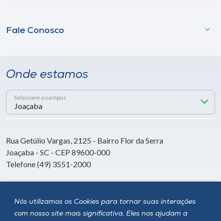
Fale Conosco
Onde estamos
Selecione o campus
Rua Getúlio Vargas, 2125 - Bairro Flor da Serra
Joaçaba - SC - CEP 89600-000
Telefone (49) 3551-2000
Siga a Unoesc
Nós utilizamos os Cookies para tornar suas interações
com nosso site mais significativa. Eles nos ajudam a