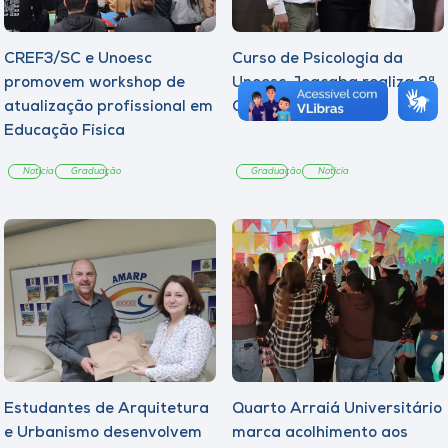
CREF3/SC e Unoesc
Curso de Psicologia da
promovem workshop de
Unoesc Joaçaba realiza 2ª
atualização profissional em
Cerimônia do Botton
Educação Física
Notícia
Graduação
Graduação
Notícia
Estudantes de Arquitetura
Quarto Arraiá Universitário
e Urbanismo desenvolvem
marca acolhimento aos