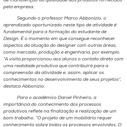
de manutenção da qualidade dos produtos fornecidos
Museu
pela empresa.
Segundo o professor Marco Abbonizio, o
Unoesc
aprendizado oportunizado neste tipo de atividade é
Store
fundamental para a formação do estudante de
Design. É o momento em que consegue reconhecer
aspectos da atuação do designer com outras áreas,
como mercado, produção e engenharia, por exemplo.
Selecione
o idioma
“A visita proporcionou aos alunos o contato direto com
uma realidade produtiva que contribuirá para a
compreensão da atividade e, assim, aplicar os
conhecimentos no desenvolvimento de seus projetos”,
A+
destaca Abbonizio.
A-
Para o acadêmico Daniel Pinheiro, a
importância do conhecimento dos processos
produtivos reflete na finalização e realização de um
bom trabalho. “O projeto de um mobiliário requer
conhecimento sobre todos os processos envolvidos. O