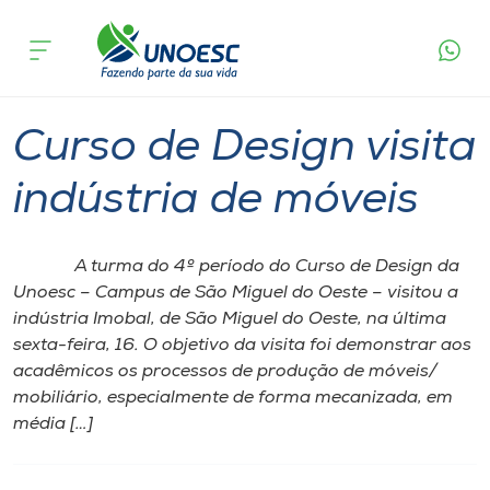
Página
O que
Curso de Design visita indústria de
inicial
acontece
móveis
Cursos
Graduação
São Miguel do Oeste
Onde estamos
Curso de Design visita
Pesquisa
indústria de móveis
Atendimento ao Estudante
A turma do 4º período do Curso de Design da
Unoesc – Campus de São Miguel do Oeste – visitou a
Portal de Ensino
indústria Imobal, de São Miguel do Oeste, na última
sexta-feira, 16. O objetivo da visita foi demonstrar aos
acadêmicos os processos de produção de móveis/
A
mobiliário, especialmente de forma mecanizada, em
Unoesc
média […]
Internacionalização