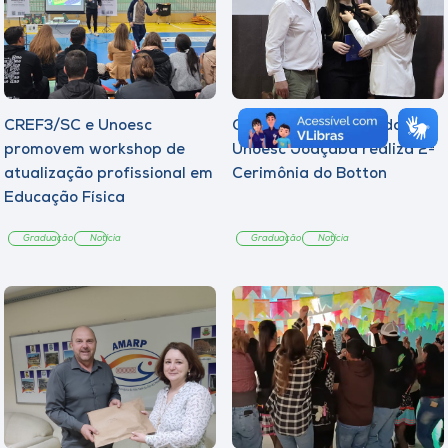
CREF3/SC e Unoesc
Curso de Psicologia da
promovem workshop de
Unoesc Joaçaba realiza 2ª
atualização profissional em
Cerimônia do Botton
Educação Física
Graduação
Notícia
Graduação
Notícia