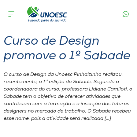
Página
O que
Curso de Design promove o 1º
inicial
acontece
Sabade
Cursos
Graduação
Pinhalzinho
Onde estamos
Curso de Design
Pesquisa
promove o 1º Sabade
Atendimento ao Estudante
O curso de Design da Unoesc Pinhalzinho realizou,
recentemente, a 1ª edição do Sabade. Segundo a
Portal de Ensino
coordenadora do curso, professora Lidiane Camiloti, o
Sabade tem o objetivo de oferecer atividades que
contribuam com a formação e a inserção dos futuros
A
designers no mercado de trabalho. O Sabade recebeu
Unoesc
esse nome, pois a atividade será realizada […]
Internacionalização