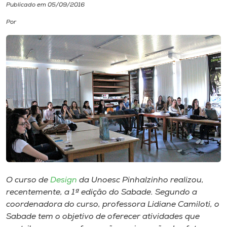
Publicado em 05/09/2016
I.nova
Por
Diplomados
Cultura
CPA
Biblioteca
Editora
O curso de
Design
da Unoesc Pinhalzinho realizou,
recentemente, a 1ª edição do Sabade. Segundo a
Rádio
coordenadora do curso, professora Lidiane Camiloti, o
Sabade tem o objetivo de oferecer atividades que