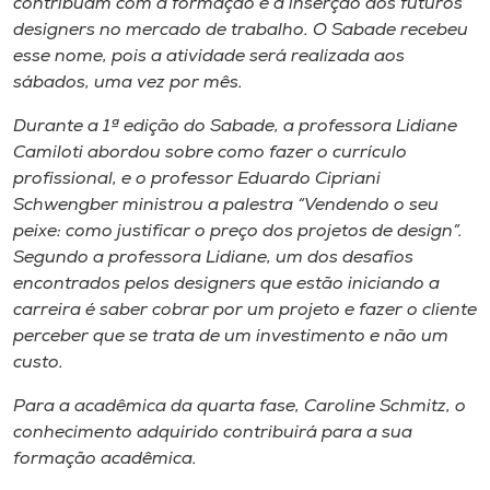
contribuam com a formação e a inserção dos futuros
Museu
designers no mercado de trabalho. O Sabade recebeu
esse nome, pois a atividade será realizada aos
Unoesc
sábados, uma vez por mês.
Store
Durante a 1ª edição do Sabade, a professora Lidiane
Camiloti abordou sobre como fazer o currículo
profissional, e o professor Eduardo Cipriani
Schwengber ministrou a palestra “Vendendo o seu
Selecione
o idioma
peixe: como justificar o preço dos projetos de design”.
Segundo a professora Lidiane, um dos desafios
encontrados pelos designers que estão iniciando a
carreira é saber cobrar por um projeto e fazer o cliente
A+
perceber que se trata de um investimento e não um
A-
custo.
Para a acadêmica da quarta fase, Caroline Schmitz, o
conhecimento adquirido contribuirá para a sua
formação acadêmica.