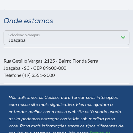
Onde estamos
Selecione o campus
Rua Getúlio Vargas, 2125 - Bairro Flor da Serra
Joaçaba - SC - CEP 89600-000
Telefone (49) 3551-2000
Siga a Unoesc
Nós utilizamos os Cookies para tornar suas interações
com nosso site mais significativa. Eles nos ajudam a
entender melhor como nosso website está sendo usado,
assim podemos entregar conteúdo sob medida para
você. Para mais informações sobre os tipos diferentes de