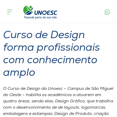
Página
O que
Curso de Design forma profissionais com
inicial
acontece
conhecimento amplo
Cursos
Graduação
São Miguel do Oeste
Onde estamos
Curso de Design
Pesquisa
forma profissionais
com conhecimento
Atendimento ao Estudante
amplo
Portal de Ensino
O Curso de Design da Unoesc – Campus de São Miguel
A
do Oeste – habilita os acadêmicos a atuarem em
Unoesc
quatro áreas, sendo elas: Design Gráfico, que trabalha
com o desenvolvimento de de layouts, logomarcas,
Internacionalização
embalagens e estampas; Design de Produto, criação