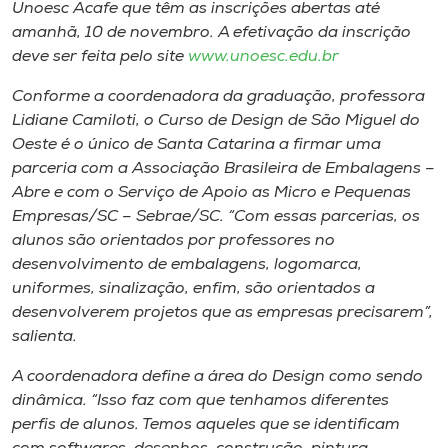
Museu
Unoesc Acafe que têm as inscrições abertas até
amanhã, 10 de novembro. A efetivação da inscrição
deve ser feita pelo site
www.unoesc.edu.br
Unoesc
Store
Conforme a coordenadora da graduação, professora
Lidiane Camiloti, o Curso de Design de São Miguel do
Oeste é o único de Santa Catarina a firmar uma
parceria com a Associação Brasileira de Embalagens –
Selecione
Abre e com o Serviço de Apoio as Micro e Pequenas
o idioma
Empresas/SC – Sebrae/SC. “Com essas parcerias, os
alunos são orientados por professores no
desenvolvimento de embalagens, logomarca,
uniformes, sinalização, enfim, são orientados a
A+
desenvolverem projetos que as empresas precisarem”,
A-
salienta.
A coordenadora define a área do Design como sendo
dinâmica. “Isso faz com que tenhamos diferentes
perfis de alunos. Temos aqueles que se identificam