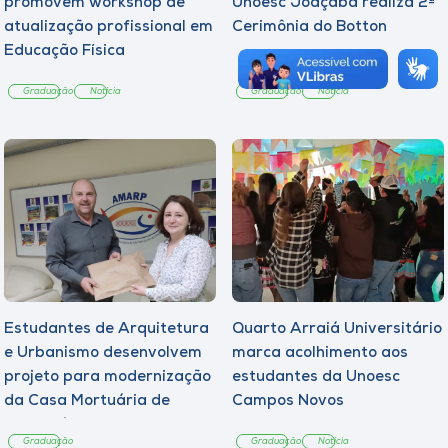
promovem workshop de
Unoesc Joaçaba realiza 2ª
atualização profissional em
Cerimônia do Botton
Educação Física
Graduação
Notícia
Graduação
Notícia
Estudantes de Arquitetura
Quarto Arraiá Universitário
e Urbanismo desenvolvem
marca acolhimento aos
projeto para modernização
estudantes da Unoesc
da Casa Mortuária de
Campos Novos
Tangará
Graduação
Graduação
Notícia