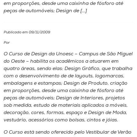
em proporções, desde uma caixinha de fósforo até
peças de automóveis; Design de […]
I.nova
Diplomados
Publicado em 09/11/2009
Por
Cultura
O Curso de Design da Unoesc – Campus de São Miguel
do Oeste – habilita os acadêmicos a atuarem em
CPA
quatro áreas, sendo elas: Design Gráfico, que trabalha
com o desenvolvimento de de layouts, logomarcas,
embalagens e estampas; Design de Produto, criação
Biblioteca
em proporções, desde uma caixinha de fósforo até
peças de automóveis; Design de Interiores, projetos
Editora
sob medida, estudo de materiais aplicados a móveis,
decoração, cores, formas, espaço e Design de Moda,
vestuário, acessórios como bolsas, cintos e jóias.
Rádio
O Curso está sendo oferecido pelo Vestibular de Verão