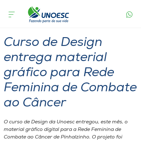
Página
O que
Curso de Design entrega material gráfico para
inicial
acontece
Rede Feminina de Combate ao Câncer
Cursos
Graduação
Inserção Social
Pinhalzinho
Onde estamos
Curso de Design
Pesquisa
entrega material
gráfico para Rede
Atendimento ao Estudante
Feminina de Combate
Portal de Ensino
ao Câncer
A
Unoesc
O curso de Design da Unoesc entregou, este mês, o
material gráfico digital para a Rede Feminina de
Internacionalização
Combate ao Câncer de Pinhalzinho. O projeto foi