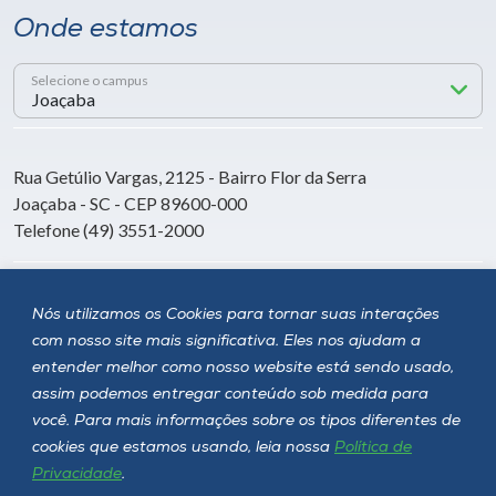
Onde estamos
Selecione o campus
Rua Getúlio Vargas, 2125 - Bairro Flor da Serra
Joaçaba - SC - CEP 89600-000
Telefone (49) 3551-2000
Siga a Unoesc
Nós utilizamos os Cookies para tornar suas interações
com nosso site mais significativa. Eles nos ajudam a
entender melhor como nosso website está sendo usado,
assim podemos entregar conteúdo sob medida para
você. Para mais informações sobre os tipos diferentes de
cookies que estamos usando, leia nossa
Política de
Privacidade
.