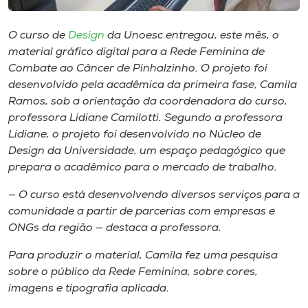
Museu
O curso de
Design
da Unoesc entregou, este mês, o
Unoesc
material gráfico digital para a Rede Feminina de
Store
Combate ao Câncer de Pinhalzinho. O projeto foi
desenvolvido pela acadêmica da primeira fase, Camila
Ramos, sob a orientação da coordenadora do curso,
professora Lidiane Camilotti. Segundo a professora
Selecione
Lidiane, o projeto foi desenvolvido no Núcleo de
o idioma
Design da Universidade, um espaço pedagógico que
prepara o acadêmico para o mercado de trabalho.
— O curso está desenvolvendo diversos serviços para a
A+
comunidade a partir de parcerias com empresas e
A-
ONGs da região — destaca a professora.
Para produzir o material, Camila fez uma pesquisa
sobre o público da Rede Feminina, sobre cores,
imagens e tipografia aplicada.