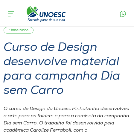
Página
O que
Curso de Design desenvolve material para
inicial
acontece
campanha Dia sem Carro
Cursos
Graduação
Inserção Social
São Miguel do Oeste
Onde estamos
Pinhalzinho
Curso de Design
Pesquisa
desenvolve material
Atendimento ao Estudante
para campanha Dia
Portal de Ensino
sem Carro
A
O curso de Design da Unoesc Pinhalzinho desenvolveu
Unoesc
a arte para os folders e para a camiseta da campanha
Dia sem Carro. O trabalho foi desenvolvido pela
Internacionalização
acadêmica Carolize Ferraboli, com o