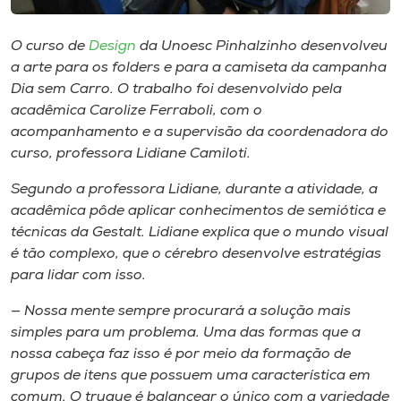
Museu
O curso de
Design
da Unoesc Pinhalzinho desenvolveu
Unoesc
a arte para os folders e para a camiseta da campanha
Store
Dia sem Carro. O trabalho foi desenvolvido pela
acadêmica Carolize Ferraboli, com o
acompanhamento e a supervisão da coordenadora do
curso, professora Lidiane Camiloti.
Selecione
o idioma
Segundo a professora Lidiane, durante a atividade, a
acadêmica pôde aplicar conhecimentos de semiótica e
técnicas da Gestalt. Lidiane explica que o mundo visual
é tão complexo, que o cérebro desenvolve estratégias
A+
para lidar com isso.
A-
— Nossa mente sempre procurará a solução mais
simples para um problema. Uma das formas que a
nossa cabeça faz isso é por meio da formação de
grupos de itens que possuem uma característica em
comum. O truque é balancear o único com a variedade