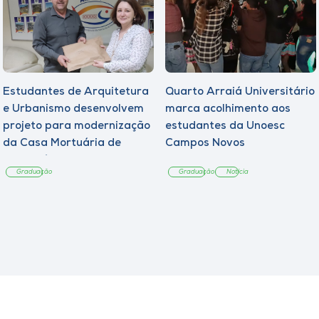
Estudantes de Arquitetura
Quarto Arraiá Universitário
e Urbanismo desenvolvem
marca acolhimento aos
projeto para modernização
estudantes da Unoesc
da Casa Mortuária de
Campos Novos
Tangará
Graduação
Graduação
Notícia