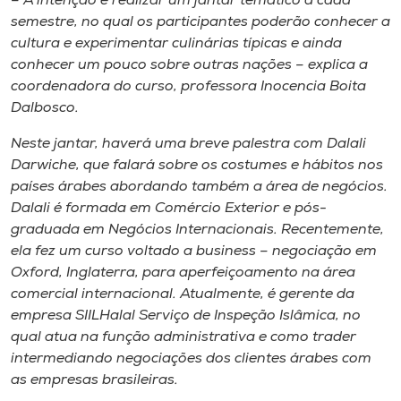
– A intenção é realizar um jantar temático a cada
Museu
semestre, no qual os participantes poderão conhecer a
cultura e experimentar culinárias típicas e ainda
Unoesc
conhecer um pouco sobre outras nações – explica a
Store
coordenadora do curso, professora Inocencia Boita
Dalbosco.
Neste jantar, haverá uma breve palestra com Dalali
Darwiche, que falará sobre os costumes e hábitos nos
Selecione
o idioma
países árabes abordando também a área de negócios.
Dalali é formada em Comércio Exterior e pós-
graduada em Negócios Internacionais. Recentemente,
ela fez um curso voltado a business – negociação em
A+
Oxford, Inglaterra, para aperfeiçoamento na área
A-
comercial internacional. Atualmente, é gerente da
empresa SIILHalal Serviço de Inspeção Islâmica, no
qual atua na função administrativa e como trader
intermediando negociações dos clientes árabes com
as empresas brasileiras.