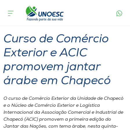
Página
O que
Curso de Comércio Exterior e ACIC promovem
inicial
acontece
jantar árabe em Chapecó
Cursos
Graduação
Chapecó
Onde estamos
Curso de Comércio
Pesquisa
Exterior e ACIC
promovem jantar
Atendimento ao Estudante
árabe em Chapecó
Portal de Ensino
O curso de Comércio Exterior da Unidade de Chapecó
A
e o Núcleo de Comércio Exterior e Logística
Unoesc
Internacional da Associação Comercial e Industrial de
Chapecó (ACIC) promovem a primeira edição do
Internacionalização
Jantar das Nações, com tema árabe, nesta quinta-