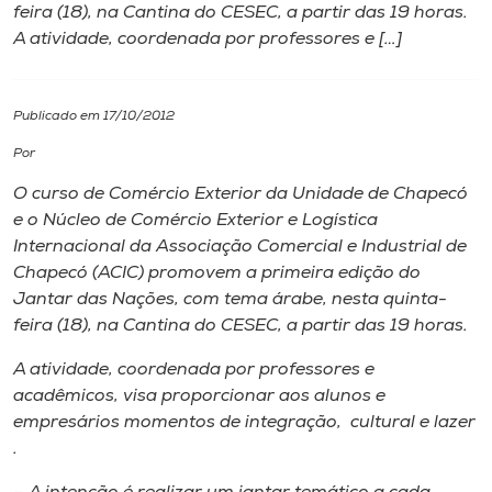
feira (18), na Cantina do CESEC, a partir das 19 horas.
A atividade, coordenada por professores e […]
I.nova
Diplomados
Publicado em 17/10/2012
Por
Cultura
O curso de Comércio Exterior da Unidade de Chapecó
e o Núcleo de Comércio Exterior e Logística
CPA
Internacional da Associação Comercial e Industrial de
Chapecó (ACIC) promovem a primeira edição do
Jantar das Nações, com tema árabe, nesta quinta-
Biblioteca
feira (18), na Cantina do CESEC, a partir das 19 horas.
A atividade, coordenada por professores e
Editora
acadêmicos, visa proporcionar aos alunos e
empresários momentos de integração, cultural e lazer
Rádio
.