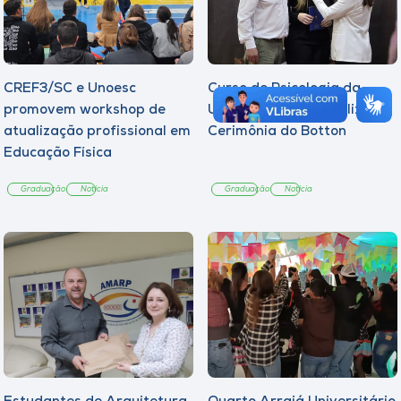
CREF3/SC e Unoesc
Curso de Psicologia da
promovem workshop de
Unoesc Joaçaba realiza 2ª
atualização profissional em
Cerimônia do Botton
Educação Física
Graduação
Notícia
Graduação
Notícia