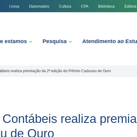
I.nova
Diplomados
Cultura
CPA
Biblioteca
Editora
e estamos
Pesquisa
Atendimento ao Est
tábeis realiza premiação da 2ª edição do Prêmio Caduceu de Ouro
 Contábeis realiza premia
u de Ouro