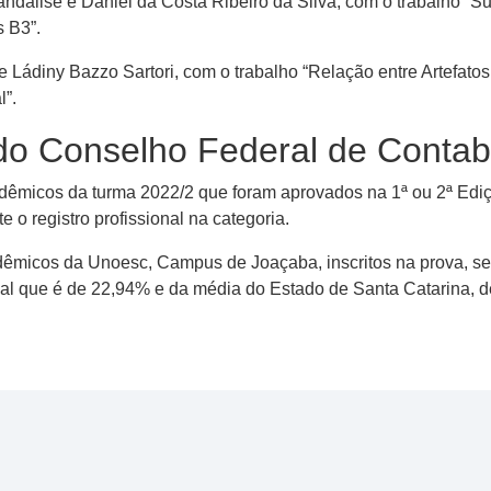
andalise e Daniel da Costa Ribeiro da Silva, com o trabalho “Su
 B3”.
 e Ládiny Bazzo Sartori, com o trabalho “Relação entre Artefato
l”.
do Conselho Federal de Contab
dêmicos da turma 2022/2 que foram aprovados na 1ª ou 2ª Edi
 o registro profissional na categoria.
êmicos da Unoesc, Campus de Joaçaba, inscritos na prova, se
al que é de 22,94% e da média do Estado de Santa Catarina, 