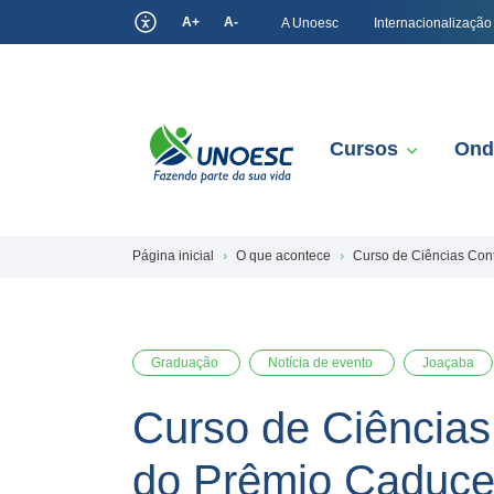
A+
A-
A Unoesc
Internacionalização
Cursos
Ond
Página inicial
O que acontece
Curso de Ciências Con
Graduação
Notícia de evento
Joaçaba
Curso de Ciências
do Prêmio Caduce