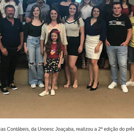
ncias Contábeis, da Unoesc Joaçaba, realizou a 2ª edição do pr