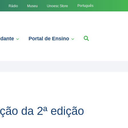
Português
Rádio
Museu
Unoesc Store
udante
Portal de Ensino
ção da 2ª edição