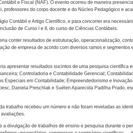
tábil e Fiscal (NAF). O evento ocorreu de maneira presencial,
li, professores do corpo docente e do Núcleo Pedagógico e ac
gio Contábil e Artigo Científico, e para concorrer era necessári
nclusão de Curso I e II, do curso de Ciências Contábeis.
eria conter resultados de estruturação, operacionalização, con
lação de empresa de acordo com diversos ramos e segmentos em
veria apresentar resultados sucintos de uma pesquisa científica
Financeira; Controladoria e Contabilidade Gerencial; Contabili
os Especiais em Contabilidade; Empreendedorismo e Inovação. 
oesc, Daniela Preschlak e Suélen Aparecida Padilha Prado, e
da trabalho recebeu um número e não foram reveladas as identid
 avaliações.
e a divulgação de trabalhos de ensino e pesquisa durante o pe
 prêmios universitários, congressos e seminários científicos —