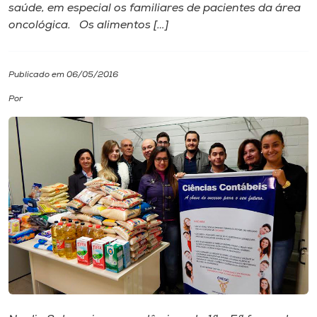
saúde, em especial os familiares de pacientes da área
oncológica. Os alimentos […]
I.nova
Diplomados
Publicado em 06/05/2016
Por
Cultura
CPA
Biblioteca
Editora
Rádio