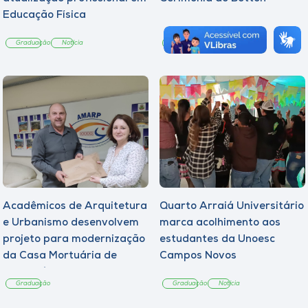
Educação Física
Graduação
Notícia
Graduação
Notícia
Acadêmicos de Arquitetura
Quarto Arraiá Universitário
e Urbanismo desenvolvem
marca acolhimento aos
projeto para modernização
estudantes da Unoesc
da Casa Mortuária de
Campos Novos
Tangará
Graduação
Graduação
Notícia