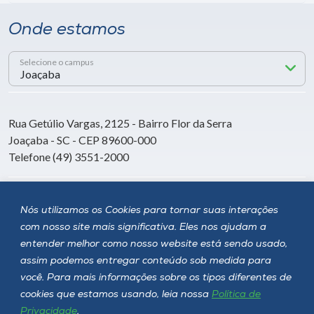
Onde estamos
Selecione o campus
Rua Getúlio Vargas, 2125 - Bairro Flor da Serra
Joaçaba - SC - CEP 89600-000
Telefone (49) 3551-2000
Siga a Unoesc
Nós utilizamos os Cookies para tornar suas interações
com nosso site mais significativa. Eles nos ajudam a
entender melhor como nosso website está sendo usado,
assim podemos entregar conteúdo sob medida para
você. Para mais informações sobre os tipos diferentes de
cookies que estamos usando, leia nossa
Política de
Privacidade
.