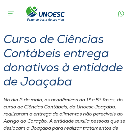
Página
O que
Curso de Ciências Contábeis entrega
inicial
acontece
donativos à entidade de Joaçaba
Cursos
Graduação
Joaçaba
Onde estamos
Curso de Ciências
Pesquisa
Contábeis entrega
donativos à entidade
Atendimento ao Estudante
de Joaçaba
Portal de Ensino
No dia 3 de maio, os acadêmicos da 1ª e 5ª fases, do
A
curso de Ciências Contábeis, da Unoesc Joaçaba,
Unoesc
realizaram a entrega de alimentos não perecíveis ao
Abrigo do Coração. A entidade auxilia pessoas que se
Internacionalização
deslocam a Joaçaba para realizar tratamentos de