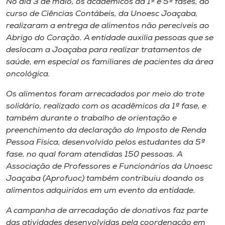
No dia 3 de maio, os acadêmicos da 1ª e 5ª fases, do
Museu
curso de Ciências Contábeis, da Unoesc Joaçaba,
realizaram a entrega de alimentos não perecíveis ao
Unoesc
Abrigo do Coração. A entidade auxilia pessoas que se
Store
deslocam a Joaçaba para realizar tratamentos de
saúde, em especial os familiares de pacientes da área
oncológica.
Os alimentos foram arrecadados por meio do trote
Selecione
o idioma
solidário, realizado com os acadêmicos da 1ª fase, e
também durante o trabalho de orientação e
preenchimento da declaração do Imposto de Renda
Pessoa Física, desenvolvido pelos estudantes da 5ª
A+
fase, no qual foram atendidas 150 pessoas. A
A-
Associação de Professores e Funcionários da Unoesc
Joaçaba (Aprofuoc) também contribuiu doando os
alimentos adquiridos em um evento da entidade.
A campanha de arrecadação de donativos faz parte
das atividades desenvolvidas pela coordenação em