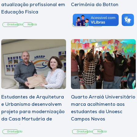
atualização profissional em
Cerimônia do Botton
Educação Física
Graduação
Notícia
Graduação
Notícia
Estudantes de Arquitetura
Quarto Arraiá Universitário
e Urbanismo desenvolvem
marca acolhimento aos
projeto para modernização
estudantes da Unoesc
da Casa Mortuária de
Campos Novos
Tangará
Graduação
Graduação
Notícia