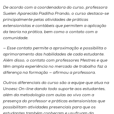
Museu
De acordo com a coordenadora do curso, professora
Suelen Aparecida Padilha Prando, o curso destaca-se
Unoesc
principalmente pelas atividades de práticas
Store
extensionistas e contábeis que permitem a aplicação
da teoria na prática, bem como o contato com a
comunidade.
— Esse contato permite a aproximação e possibilita o
Selecione
o idioma
aprimoramento das habilidades de cada estudante.
Além disso, o contato com professores Mestres e que
têm ampla experiência no mercado de trabalho faz a
diferença na formação — afirmou a professora.
A+
A-
Outros diferenciais do curso são a equipe que atua na
Unoesc On-line dando todo suporte aos estudantes,
além da metodologia com aulas ao vivo com a
presença do professor e práticas extensionistas que
possibilitam atividades presenciais para que os
estudantes também conheçam e usufruam da