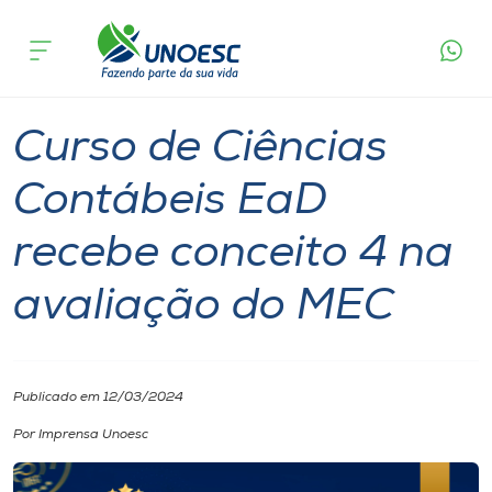
Página
O que
Curso de Ciências Contábeis EaD recebe
inicial
acontece
conceito 4 na avaliação do MEC
Cursos
Graduação
Onde estamos
Curso de Ciências
Pesquisa
Contábeis EaD
recebe conceito 4 na
Atendimento ao Estudante
avaliação do MEC
Portal de Ensino
A
Publicado em 12/03/2024
Unoesc
Por Imprensa Unoesc
Internacionalização