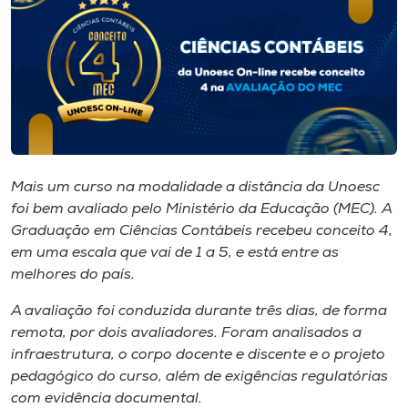
I.nova
Diplomados
Cultura
Mais um curso na modalidade a distância da Unoesc
CPA
foi bem avaliado pelo Ministério da Educação (MEC). A
Graduação em Ciências Contábeis recebeu conceito 4,
em uma escala que vai de 1 a 5, e está entre as
Biblioteca
melhores do país.
Editora
A avaliação foi conduzida durante três dias, de forma
remota, por dois avaliadores. Foram analisados a
infraestrutura, o corpo docente e discente e o projeto
Rádio
pedagógico do curso, além de exigências regulatórias
com evidência documental.