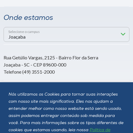
Onde estamos
Selecione o campus
Rua Getúlio Vargas, 2125 - Bairro Flor da Serra
Joaçaba - SC - CEP 89600-000
Telefone (49) 3551-2000
Siga a Unoesc
Nós utilizamos os Cookies para tornar suas interações
com nosso site mais significativa. Eles nos ajudam a
entender melhor como nosso website está sendo usado,
assim podemos entregar conteúdo sob medida para
você. Para mais informações sobre os tipos diferentes de
cookies que estamos usando, leia nossa
Política de