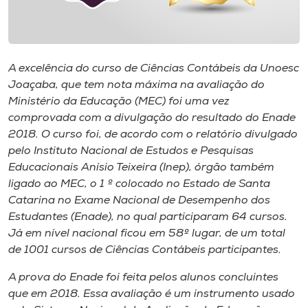
Museu
Unoesc
Store
A excelência do curso de Ciências Contábeis da Unoesc
Joaçaba, que tem nota máxima na avaliação do
Ministério da Educação (MEC) foi uma vez
comprovada com a divulgação do resultado do Enade
Selecione
2018. O curso foi, de acordo com o relatório divulgado
o idioma
pelo Instituto Nacional de Estudos e Pesquisas
Educacionais Anísio Teixeira (Inep), órgão também
ligado ao MEC, o 1 º colocado no Estado de Santa
Catarina no Exame Nacional de Desempenho dos
A+
Estudantes (Enade), no qual participaram 64 cursos.
A-
Já em nível nacional ficou em 58º lugar, de um total
de 1001 cursos de Ciências Contábeis participantes.
A prova do Enade foi feita pelos alunos concluintes
que em 2018. Essa avaliação é um instrumento usado