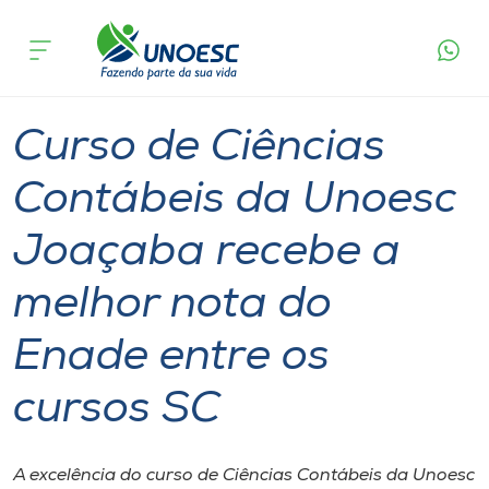
Página
O que
Curso de Ciências Contábeis da Unoesc Joaçaba
inicial
acontece
recebe a melhor nota do Enade entre os cursos
Cursos
SC
Graduação
Joaçaba
Onde estamos
Curso de Ciências
Pesquisa
Contábeis da Unoesc
Joaçaba recebe a
Atendimento ao Estudante
melhor nota do
Portal de Ensino
Enade entre os
A
cursos SC
Unoesc
Internacionalização
A excelência do curso de Ciências Contábeis da Unoesc