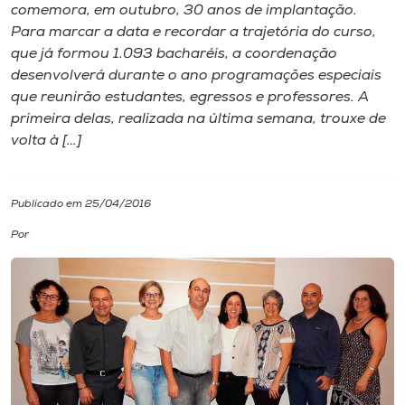
comemora, em outubro, 30 anos de implantação.
Para marcar a data e recordar a trajetória do curso,
I.nova
que já formou 1.093 bacharéis, a coordenação
desenvolverá durante o ano programações especiais
Diplomados
que reunirão estudantes, egressos e professores. A
primeira delas, realizada na última semana, trouxe de
volta à […]
Cultura
CPA
Publicado em 25/04/2016
Por
Biblioteca
Editora
Rádio