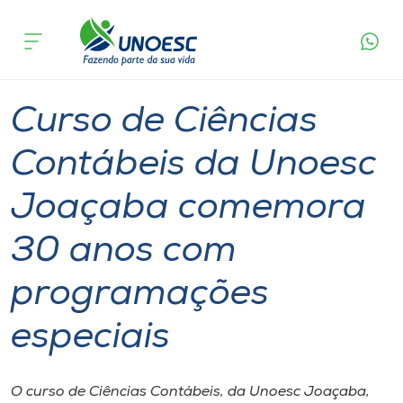
Página
O que
Curso de Ciências Contábeis da Unoesc Joaçaba
inicial
acontece
comemora 30 anos com programações especiais
Cursos
Graduação
Joaçaba
Onde estamos
Curso de Ciências
Pesquisa
Contábeis da Unoesc
Joaçaba comemora
Atendimento ao Estudante
30 anos com
Portal de Ensino
programações
A
especiais
Unoesc
Internacionalização
O curso de Ciências Contábeis, da Unoesc Joaçaba,