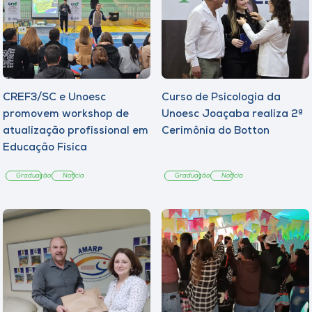
CREF3/SC e Unoesc
Curso de Psicologia da
promovem workshop de
Unoesc Joaçaba realiza 2ª
atualização profissional em
Cerimônia do Botton
Educação Física
Graduação
Notícia
Graduação
Notícia