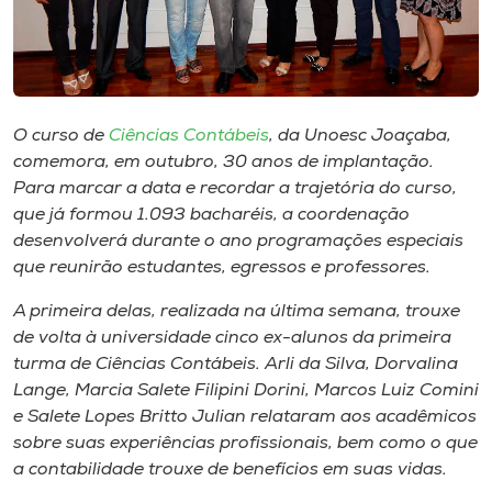
Museu
Unoesc
Store
O curso de
Ciências Contábeis
, da Unoesc Joaçaba,
comemora, em outubro, 30 anos de implantação.
Para marcar a data e recordar a trajetória do curso,
Selecione
que já formou 1.093 bacharéis, a coordenação
o idioma
desenvolverá durante o ano programações especiais
que reunirão estudantes, egressos e professores.
A primeira delas, realizada na última semana, trouxe
A+
de volta à universidade cinco ex-alunos da primeira
A-
turma de Ciências Contábeis. Arli da Silva, Dorvalina
Lange, Marcia Salete Filipini Dorini, Marcos Luiz Comini
e Salete Lopes Britto Julian relataram aos acadêmicos
sobre suas experiências profissionais, bem como o que
a contabilidade trouxe de benefícios em suas vidas.