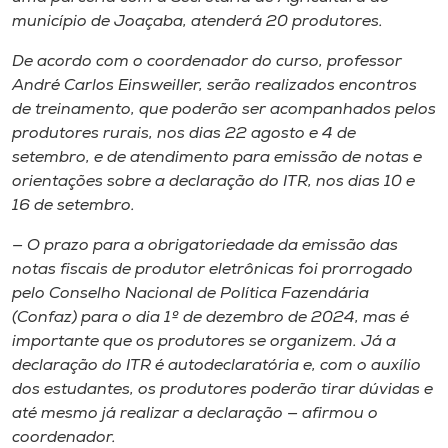
Museu
município de Joaçaba, atenderá 20 produtores.
De acordo com o coordenador do curso, professor
Unoesc
André Carlos Einsweiller, serão realizados encontros
Store
de treinamento, que poderão ser acompanhados pelos
produtores rurais, nos dias 22 agosto e 4 de
setembro, e de atendimento para emissão de notas e
orientações sobre a declaração do ITR, nos dias 10 e
Selecione
16 de setembro.
o idioma
— O prazo para a obrigatoriedade da emissão das
notas fiscais de produtor eletrônicas foi prorrogado
pelo Conselho Nacional de Política Fazendária
A+
(Confaz) para o dia 1º de dezembro de 2024, mas é
A-
importante que os produtores se organizem. Já a
declaração do ITR é autodeclaratória e, com o auxílio
dos estudantes, os produtores poderão tirar dúvidas e
até mesmo já realizar a declaração — afirmou o
coordenador.