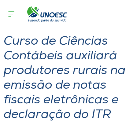
Página inicial
O que acontece
Curso de Ciências Contábeis auxiliará 
Cursos
Notícia
Inserção Social
Joaçaba
Onde estamos
Curso de Ciências
Pesquisa
Contábeis auxiliará
produtores rurais na
Atendimento ao Estudante
emissão de notas
Portal de Ensino
fiscais eletrônicas e
A
declaração do ITR
Unoesc
Internacionalização