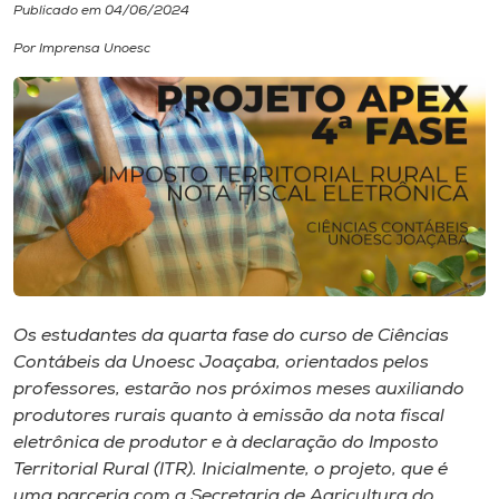
Publicado em 04/06/2024
I.nova
Por Imprensa Unoesc
Diplomados
Cultura
CPA
Biblioteca
Os estudantes da quarta fase do curso de Ciências
Contábeis da Unoesc Joaçaba, orientados pelos
Editora
professores, estarão nos próximos meses auxiliando
produtores rurais quanto à emissão da nota fiscal
eletrônica de produtor e à declaração do Imposto
Rádio
Territorial Rural (ITR). Inicialmente, o projeto, que é
uma parceria com a Secretaria de Agricultura do