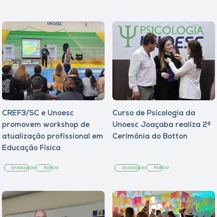
CREF3/SC e Unoesc
Curso de Psicologia da
promovem workshop de
Unoesc Joaçaba realiza 2ª
atualização profissional em
Cerimônia do Botton
Educação Física
Graduação
Notícia
Graduação
Notícia