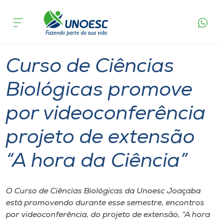
Página
O que
Curso de Ciências Biológicas promove por
inicial
acontece
videoconferência projeto de extensão “A hora da
Cursos
Ciência”
Graduação
Extensão
Joaçaba
Onde estamos
Curso de Ciências
Pesquisa
Biológicas promove
por videoconferência
Atendimento ao Estudante
projeto de extensão
Portal de Ensino
“A hora da Ciência”
A
Unoesc
O Curso de Ciências Biológicas da Unoesc Joaçaba
está promovendo durante esse semestre, encontros
Internacionalização
por videoconferência, do projeto de extensão, “A hora