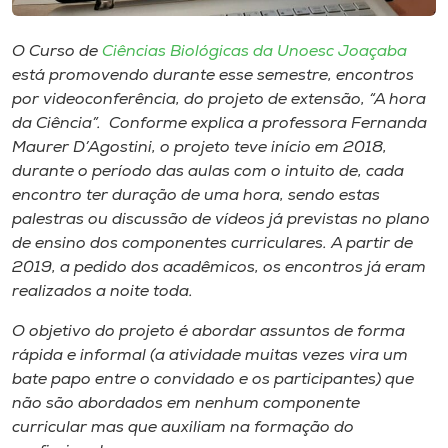
Museu
O Curso de
Ciências Biológicas da Unoesc Joaçaba
Unoesc
está promovendo durante esse semestre, encontros
Store
por videoconferência, do projeto de extensão, “A hora
da Ciência”. Conforme explica a professora Fernanda
Maurer D’Agostini, o projeto teve início em 2018,
durante o período das aulas com o intuito de, cada
Selecione
encontro ter duração de uma hora, sendo estas
o idioma
palestras ou discussão de vídeos já previstas no plano
de ensino dos componentes curriculares. A partir de
2019, a pedido dos acadêmicos, os encontros já eram
realizados a noite toda.
A+
A-
O objetivo do projeto é abordar assuntos de forma
rápida e informal (a atividade muitas vezes vira um
bate papo entre o convidado e os participantes) que
não são abordados em nenhum componente
curricular mas que auxiliam na formação do