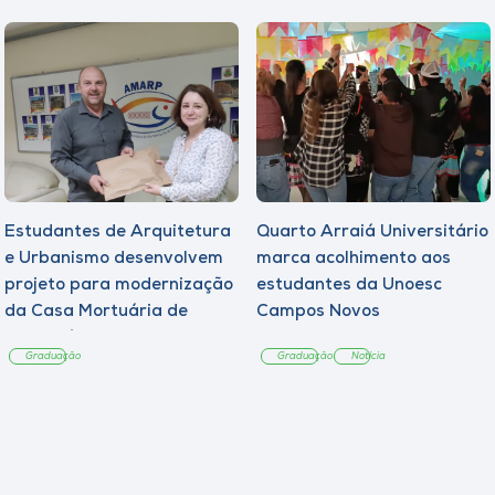
Estudantes de Arquitetura
Quarto Arraiá Universitário
e Urbanismo desenvolvem
marca acolhimento aos
projeto para modernização
estudantes da Unoesc
da Casa Mortuária de
Campos Novos
Tangará
Graduação
Graduação
Notícia