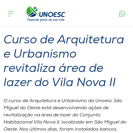
Página
O que
Curso de Arquitetura e Urbanismo revitaliza
inicial
acontece
área de lazer do Vila Nova II
Cursos
Graduação
Inserção Social
São Miguel do Oeste
Onde estamos
Curso de Arquitetura
Pesquisa
e Urbanismo
revitaliza área de
Atendimento ao Estudante
lazer do Vila Nova II
Portal de Ensino
O curso de Arquitetura e Urbanismo da Unoesc São
A
Miguel do Oeste está desenvolvendo ações de
Unoesc
revitalização na área de lazer do Conjunto
Habitacional Vila Nova II, localizado em São Miguel do
Internacionalização
Oeste. Nos últimos dias, foram instalados bancos,