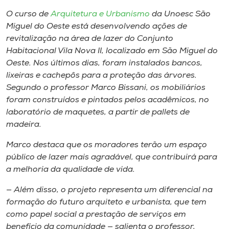
Museu
O curso de
Arquitetura e Urbanismo
da Unoesc São
Miguel do Oeste está desenvolvendo ações de
Unoesc
revitalização na área de lazer do Conjunto
Store
Habitacional Vila Nova II, localizado em São Miguel do
Oeste. Nos últimos dias, foram instalados bancos,
lixeiras e cachepôs para a proteção das árvores.
Segundo o professor Marco Bissani, os mobiliários
Selecione
foram construídos e pintados pelos acadêmicos, no
o idioma
laboratório de maquetes, a partir de pallets de
madeira.
Marco destaca que os moradores terão um espaço
A+
público de lazer mais agradável, que contribuirá para
A-
a melhoria da qualidade de vida.
— Além disso, o projeto representa um diferencial na
formação do futuro arquiteto e urbanista, que tem
como papel social a prestação de serviços em
benefício da comunidade — salienta o professor,