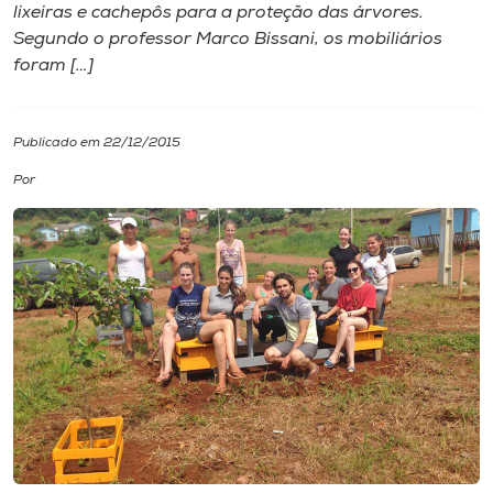
lixeiras e cachepôs para a proteção das árvores.
Segundo o professor Marco Bissani, os mobiliários
I.nova
foram […]
Diplomados
Publicado em 22/12/2015
Cultura
Por
CPA
Biblioteca
Editora
Rádio