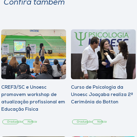
Confira também
CREF3/SC e Unoesc
Curso de Psicologia da
promovem workshop de
Unoesc Joaçaba realiza 2ª
atualização profissional em
Cerimônia do Botton
Educação Física
Graduação
Notícia
Graduação
Notícia