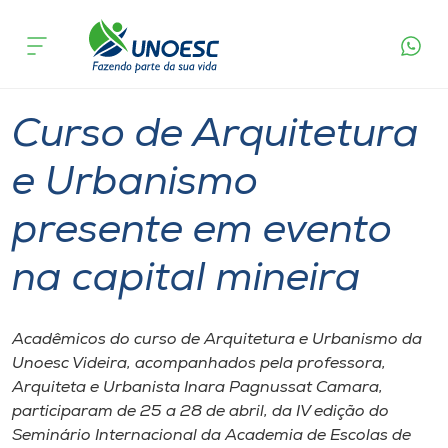
Página
O que
Curso de Arquitetura e Urbanismo presente
inicial
acontece
em evento na capital mineira
Cursos
Graduação
Notícia de evento
Videira
Onde estamos
Curso de Arquitetura
Pesquisa
e Urbanismo
presente em evento
Atendimento ao Estudante
na capital mineira
Portal de Ensino
Acadêmicos do curso de Arquitetura e Urbanismo da
A
Unoesc Videira, acompanhados pela professora,
Unoesc
Arquiteta e Urbanista Inara Pagnussat Camara,
participaram de 25 a 28 de abril, da IV edição do
Internacionalização
Seminário Internacional da Academia de Escolas de