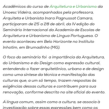
Museu
Acadêmicos do curso de
Arquitetura e Urbanismo
da
Unoesc Videira, acompanhados pela professora,
Unoesc
Arquiteta e Urbanista Inara Pagnussat Camara,
Store
participaram de 25 a 28 de abril, da IV edição do
Seminário Internacional da Academia de Escolas de
Arquitetura e Urbanismo de Língua Portuguesa. O
evento aconteceu em Belo Horizonte no Instituto
Selecione
Inhotim,​ em Brumadinho​​ (MG).
o idioma
O foco do seminário foi ​a​ importância da Arquitetura,
do Urbanismo e do Design como ​​expressão ​c​ultural,
entendendo o fazer arquitetônico, urbano e de design
A+
como uma síntese da técnica e manifestação das
A-
culturas que, a um só tempo, trazem​ respostas às
exigências dessas culturas e contribu​em​ para sua
renovação, conforme descrito no site oficial do evento.
A língua comum, assim como a cultura, se associa ​à​
investigação sobre es​s​as expressões bem como os