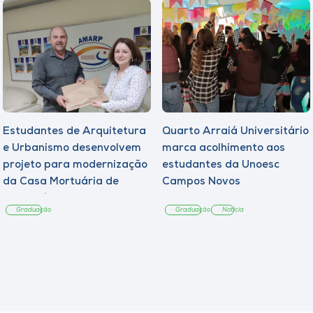
Estudantes de Arquitetura
Quarto Arraiá Universitário
e Urbanismo desenvolvem
marca acolhimento aos
projeto para modernização
estudantes da Unoesc
da Casa Mortuária de
Campos Novos
Tangará
Graduação
Graduação
Notícia