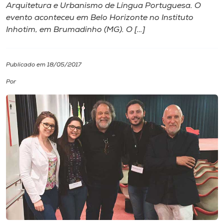
Arquitetura e Urbanismo de Língua Portuguesa. O
evento aconteceu em Belo Horizonte no Instituto
I.nova
Inhotim,​ em Brumadinho​​ (MG). O […]
Diplomados
Publicado em 18/05/2017
Cultura
Por
CPA
Biblioteca
Editora
Rádio