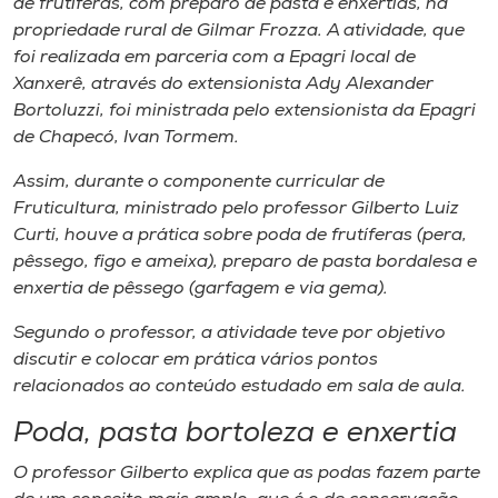
de frutíferas, com preparo de pasta e enxertias, na
Museu
propriedade rural de Gilmar Frozza. A atividade, que
foi realizada em parceria com a Epagri local de
Unoesc
Xanxerê, através do extensionista Ady Alexander
Store
Bortoluzzi, foi ministrada pelo extensionista da Epagri
de Chapecó, Ivan Tormem.
Assim, durante o componente curricular de
Fruticultura, ministrado pelo professor Gilberto Luiz
Selecione
o idioma
Curti, houve a prática sobre poda de frutíferas (pera,
pêssego, figo e ameixa), preparo de pasta bordalesa e
enxertia de pêssego (garfagem e via gema).
A+
Segundo o professor, a atividade teve por objetivo
A-
discutir e colocar em prática vários pontos
relacionados ao conteúdo estudado em sala de aula.
Poda, pasta bortoleza e enxertia
O professor Gilberto explica que as podas fazem parte