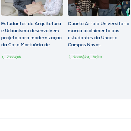
Estudantes de Arquitetura
Quarto Arraiá Universitário
e Urbanismo desenvolvem
marca acolhimento aos
projeto para modernização
estudantes da Unoesc
da Casa Mortuária de
Campos Novos
Tangará
Graduação
Graduação
Notícia