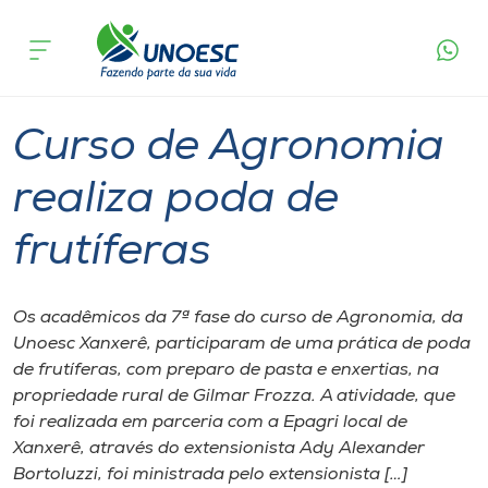
Página
O que
Curso de Agronomia realiza poda de
inicial
acontece
frutíferas
Cursos
Graduação
Xanxerê
Onde estamos
Curso de Agronomia
Pesquisa
realiza poda de
frutíferas
Atendimento ao Estudante
Portal de Ensino
Os acadêmicos da 7ª fase do curso de Agronomia, da
Unoesc Xanxerê, participaram de uma prática de poda
de frutíferas, com preparo de pasta e enxertias, na
A
propriedade rural de Gilmar Frozza. A atividade, que
Unoesc
foi realizada em parceria com a Epagri local de
Xanxerê, através do extensionista Ady Alexander
Internacionalização
Bortoluzzi, foi ministrada pelo extensionista […]