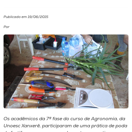
I.nova
Publicado em 19/06/2015
Por
Diplomados
Cultura
CPA
Biblioteca
Editora
Rádio
Os acadêmicos da 7ª fase do curso de Agronomia, da
Unoesc Xanxerê, participaram de uma prática de poda