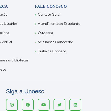
TECA
FALE CONOSCO
tação
Contato Geral
os Usuários
Atendimento ao Estudante
nciona
Ouvidoria
a Virtual
Seja nosso Fornecedor
Trabalhe Conosco
nossas bibliotecas
osco
Siga a Unoesc