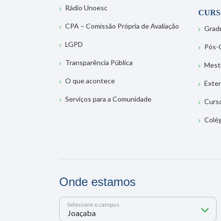
Rádio Unoesc
CURS
CPA – Comissão Própria de Avaliação
Grad
LGPD
Pós-
Transparência Pública
Mest
O que acontece
Exte
Serviços para a Comunidade
Curs
Colé
Onde estamos
Selecione o campus