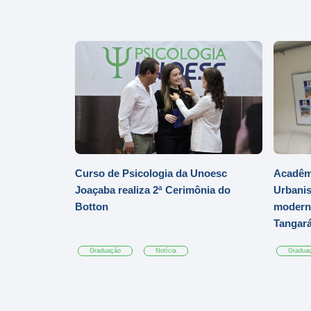
Curso de Psicologia da Unoesc
Acadêmi
Joaçaba realiza 2ª Cerimônia do
Urbanis
Botton
moderni
Tangar
Graduação
Notícia
Gradua