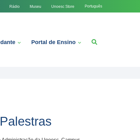
Português
Rádio
Museu
Unoesc Store
udante
Portal de Ensino
Palestras
s de Administração da Unoesc, Campus