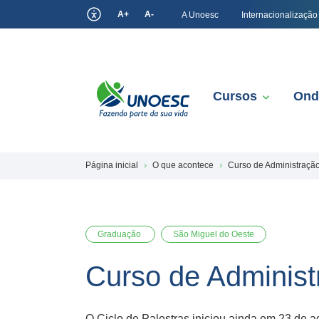
A+
A-
A Unoesc
Internacionalização
Cursos
Ond
Página inicial
O que acontece
Curso de Administração
Graduação
São Miguel do Oeste
Curso de Administ
O Ciclo de Palestras iniciou ainda em 23 de a