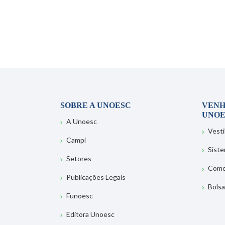
SOBRE A UNOESC
VENH
UNOE
A Unoesc
Vesti
Campi
Sist
Setores
Como
Publicações Legais
Bolsa
Funoesc
Editora Unoesc