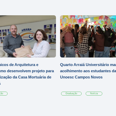
cos de Arquitetura e
Quarto Arraiá Universitário ma
mo desenvolvem projeto para
acolhimento aos estudantes d
zação da Casa Mortuária de
Unoesc Campos Novos
á
ção
Graduação
Notícia