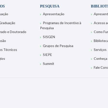
OS
PESQUISA
BIBLIO
uação
Apresentação
Apresen
Graduação
Programas de Incentivo à
Acesso a
Pesquisa
rado e Doutorado
Como Fu
SISGEN
nsão
Bibliotec
Grupos de Pesquisa
os Técnicos
Serviços
SIEPE
gios
Conheça 
Summit
Fale Con