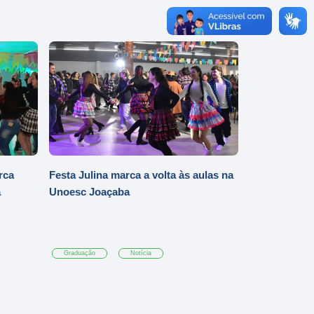
rca
Festa Julina marca a volta às aulas na
a
Unoesc Joaçaba
Graduação
Notícia