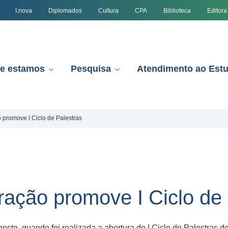
I.nova
Diplomados
Cultura
CPA
Biblioteca
Editora
e estamos
Pesquisa
Atendimento ao Est
 promove I Ciclo de Palestras
ração promove I Ciclo de 
gosto, quando foi realizada a abertura do I Ciclo de Palestra