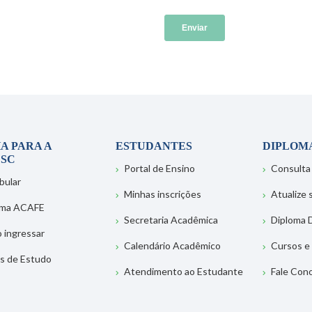
A PARA A
ESTUDANTES
DIPLOM
SC
Portal de Ensino
Consulta
bular
Minhas inscrições
Atualize
ema ACAFE
Secretaria Acadêmica
Diploma D
 ingressar
Calendário Acadêmico
Cursos e
s de Estudo
Atendimento ao Estudante
Fale Con