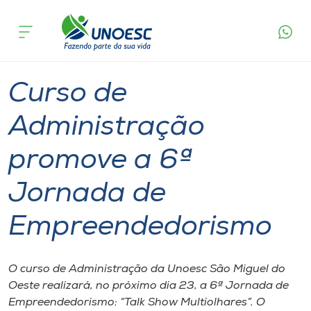
Página
O que
Curso de Administração promove a 6ª
inicial
acontece
Jornada de Empreendedorismo
Cursos
Graduação
Notícia de evento
São Miguel do Oeste
Onde estamos
Curso de
Pesquisa
Administração
promove a 6ª
Atendimento ao Estudante
Jornada de
Portal de Ensino
Empreendedorismo
A
Unoesc
O curso de Administração da Unoesc São Miguel do
Oeste realizará, no próximo dia 23, a 6ª Jornada de
Internacionalização
Empreendedorismo: “Talk Show Multiolhares”. O