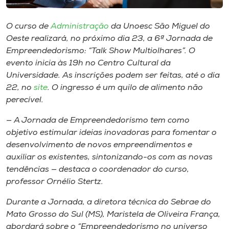
Museu
O curso de
Administração
da Unoesc São Miguel do
Unoesc
Oeste realizará, no próximo dia 23, a 6ª Jornada de
Store
Empreendedorismo: “Talk Show Multiolhares”. O
evento inicia às 19h no Centro Cultural da
Universidade. As inscrições podem ser feitas, até o dia
22, no
site
. O ingresso é um quilo de alimento não
Selecione
perecível.
o idioma
— A Jornada de Empreendedorismo tem como
objetivo estimular ideias inovadoras para fomentar o
desenvolvimento de novos empreendimentos e
A+
auxiliar os existentes, sintonizando-os com as novas
A-
tendências — destaca o coordenador do curso,
professor Ornélio Stertz.
Durante a Jornada, a diretora técnica do Sebrae do
Mato Grosso do Sul (MS), Maristela de Oliveira França,
abordará sobre o “Empreendedorismo no universo