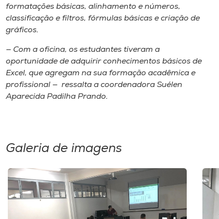
Museu
formatações básicas, alinhamento e números,
classificação e filtros, fórmulas básicas e criação de
gráficos.
Unoesc
Store
— Com a oficina, os estudantes tiveram a
oportunidade de adquirir conhecimentos básicos de
Excel, que agregam na sua formação acadêmica e
profissional — ressalta a coordenadora Suélen
Selecione
Aparecida Padilha Prando.
o idioma
A+
Galeria de imagens
A-