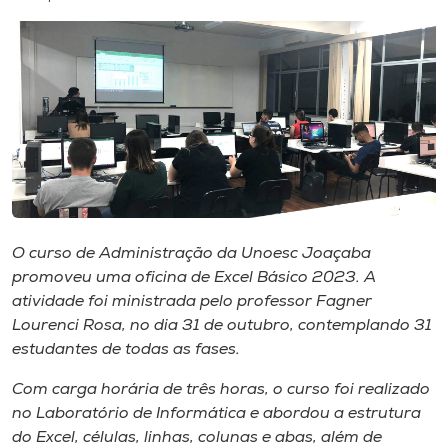
I.nova
Diplomados
Cultura
CPA
O curso de Administração da Unoesc Joaçaba
promoveu uma oficina de Excel Básico 2023. A
Biblioteca
atividade foi ministrada pelo professor Fagner
Lourenci Rosa, no dia 31 de outubro, contemplando 31
Editora
estudantes de todas as fases.
Com carga horária de três horas, o curso foi realizado
Rádio
no Laboratório de Informática e abordou a estrutura
do Excel, células, linhas, colunas e abas, além de