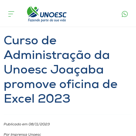
Página
O que
Curso de Administração da Unoesc Joaçaba
inicial
acontece
promove oficina de Excel 2023
Cursos
Notícia
Geral
Joaçaba
Onde estamos
Curso de
Pesquisa
Administração da
Unoesc Joaçaba
Atendimento ao Estudante
promove oficina de
Portal de Ensino
Excel 2023
A
Unoesc
Publicado em 08/11/2023
Internacionalização
Por Imprensa Unoesc