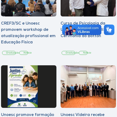
CREF3/SC e Unoesc
Curso de Psicologia da
promovem workshop de
Unoesc Joaçaba realiza 2ª
atualização profissional em
Cerimônia do Botton
Educação Física
Graduação
Notícia
Graduação
Notícia
Unoesc promove formação
Unoesc Videira recebe