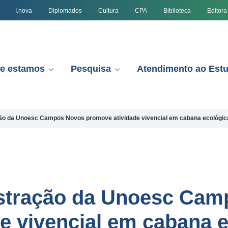
I.nova
Diplomados
Cultura
CPA
Biblioteca
Editora
e estamos
Pesquisa
Atendimento ao Est
ão da Unoesc Campos Novos promove atividade vivencial em cabana ecológic
stração da Unoesc Cam
e vivencial em cabana 