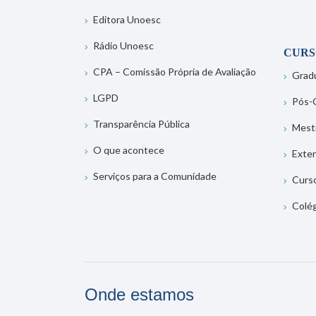
Editora Unoesc
Rádio Unoesc
CURS
CPA – Comissão Própria de Avaliação
Grad
LGPD
Pós-
Transparência Pública
Mest
O que acontece
Exte
Serviços para a Comunidade
Curs
Colé
Onde estamos