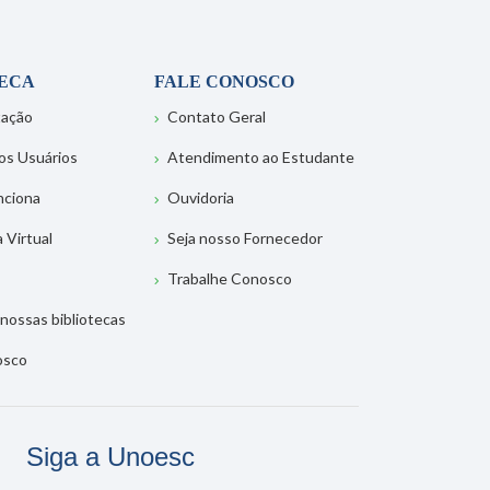
TECA
FALE CONOSCO
tação
Contato Geral
os Usuários
Atendimento ao Estudante
nciona
Ouvidoria
a Virtual
Seja nosso Fornecedor
Trabalhe Conosco
nossas bibliotecas
osco
Siga a Unoesc