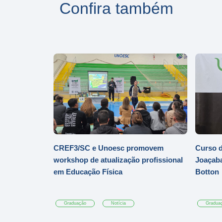
Confira também
CREF3/SC e Unoesc promovem
Curso d
workshop de atualização profissional
Joaçaba
em Educação Física
Botton
Graduação
Notícia
Gradua