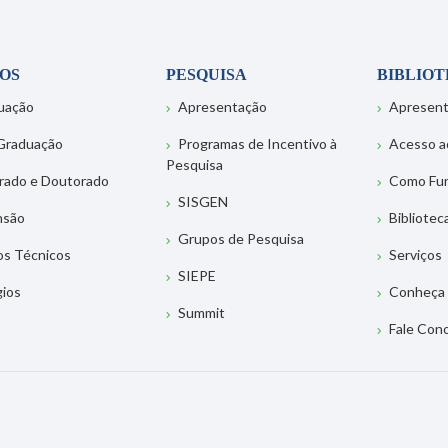
OS
PESQUISA
BIBLIO
uação
Apresentação
Apresen
Graduação
Programas de Incentivo à
Acesso a
Pesquisa
rado e Doutorado
Como Fu
SISGEN
nsão
Bibliotec
Grupos de Pesquisa
os Técnicos
Serviços
SIEPE
gios
Conheça 
Summit
Fale Con