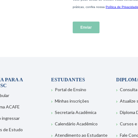
A PARA A
ESTUDANTES
DIPLOM
SC
Portal de Ensino
Consulta
bular
Minhas inscrições
Atualize
ema ACAFE
Secretaria Acadêmica
Diploma D
 ingressar
Calendário Acadêmico
Cursos e
s de Estudo
Atendimento ao Estudante
Fale Con