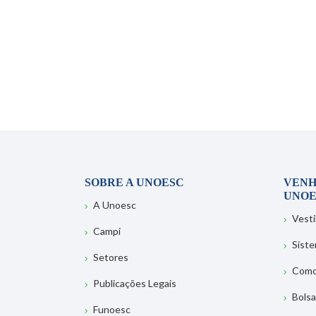
SOBRE A UNOESC
VENH
UNOE
A Unoesc
Vesti
Campi
Sist
Setores
Como
Publicações Legais
Bolsa
Funoesc