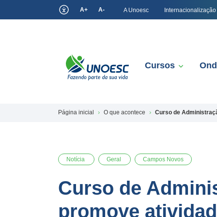
A+
A-
A Unoesc
Internacionalização
Cursos
Ond
Página inicial
O que acontece
Curso de Administraç
Notícia
Geral
Campos Novos
Curso de Admini
promove atividad