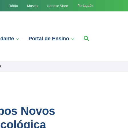
Português
Rádio
Museu
Unoesc Store
udante
Portal de Ensino
a
pos Novos
ecológica