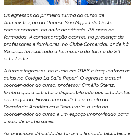
Museu
Os egressos da primeira turma do curso de
Unoesc
Administração da Unoesc São Miguel do Oeste
Store
comemoraram, na noite de sábado, 25 anos de
formados. A comemoração ocorreu na presença de
professores e familiares, no Clube Comercial, onde há
25 anos foi realizada a formatura da turma de 24
Selecione
estudantes.
o idioma
A turma ingressou no curso em 1986 e frequentava as
aulas no Colégio La Salle Peperi. O egresso e atual
coordenador do curso, professor Ornélio Stertz,
A+
lembra que a estrutura disponibilizada aos estudantes
A-
era pequena. Havia uma biblioteca, a sala da
Secretaria Acadêmica e Tesouraria, a sala do
coordenador do curso e um espaço improvisado para
a sala de professores.
As principais dificuldades foram a limitada biblioteca e