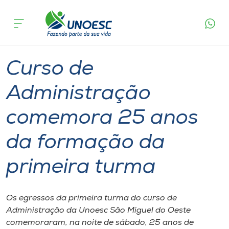
Página
O que
Curso de Administração comemora 25 anos da
inicial
acontece
formação da primeira turma
Cursos
Graduação
Notícia de evento
São Miguel do Oeste
Onde estamos
Curso de
Pesquisa
Administração
comemora 25 anos
Atendimento ao Estudante
da formação da
Portal de Ensino
primeira turma
A
Unoesc
Os egressos da primeira turma do curso de
Administração da Unoesc São Miguel do Oeste
Internacionalização
comemoraram, na noite de sábado, 25 anos de