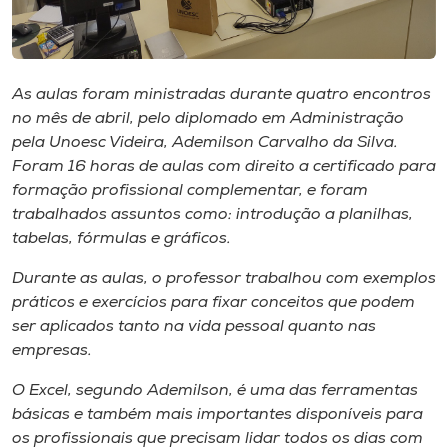
Museu
Unoesc
Store
As aulas foram ministradas durante quatro encontros
no mês de abril, pelo diplomado em Administração
pela Unoesc Videira, Ademilson Carvalho da Silva.
Foram 16 horas de aulas com direito a certificado para
formação profissional complementar, e foram
Selecione
o idioma
trabalhados assuntos como: introdução a planilhas,
tabelas, fórmulas e gráficos.
Durante as aulas, o professor trabalhou com exemplos
A+
práticos e exercícios para fixar conceitos que podem
A-
ser aplicados tanto na vida pessoal quanto nas
empresas.
O Excel, segundo Ademilson, é uma das ferramentas
básicas e também mais importantes disponíveis para
os profissionais que precisam lidar todos os dias com