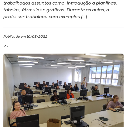
trabalhados assuntos como: introdução a planilhas,
tabelas, fórmulas e gráficos. Durante as aulas, o
I.nova
professor trabalhou com exemplos […]
Diplomados
Publicado em 10/05/2022
Cultura
Por
CPA
Biblioteca
Editora
Rádio