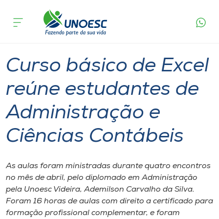
Página
O que
Curso básico de Excel reúne estudantes de
inicial
acontece
Administração e Ciências Contábeis
Cursos
Graduação
Onde estamos
Curso básico de Excel
Pesquisa
reúne estudantes de
Administração e
Atendimento ao Estudante
Ciências Contábeis
Portal de Ensino
As aulas foram ministradas durante quatro encontros
A
no mês de abril, pelo diplomado em Administração
Unoesc
pela Unoesc Videira, Ademilson Carvalho da Silva.
Foram 16 horas de aulas com direito a certificado para
Internacionalização
formação profissional complementar, e foram