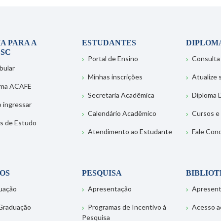
A PARA A
ESTUDANTES
DIPLOM
SC
Portal de Ensino
Consulta
bular
Minhas inscrições
Atualize
ema ACAFE
Secretaria Acadêmica
Diploma D
 ingressar
Calendário Acadêmico
Cursos e
s de Estudo
Atendimento ao Estudante
Fale Con
OS
PESQUISA
BIBLIO
uação
Apresentação
Apresen
Graduação
Programas de Incentivo à
Acesso a
Pesquisa