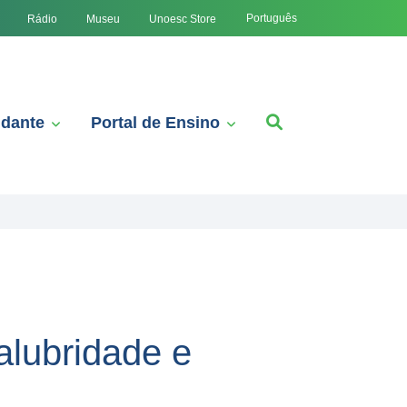
Português
Rádio
Museu
Unoesc Store
udante
Portal de Ensino
alubridade e