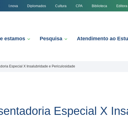
I.nova
Diplomados
Cultura
CPA
Biblioteca
Editora
e estamos
Pesquisa
Atendimento ao Est
oria Especial X Insalubridade e Periculosidade
entadoria Especial X Ins