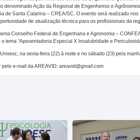
ento denominado Ação da Regional de Engenheiros e Agrônomos
 de Santa Catarina – CREA/SC. O evento será realizado nos d
ortunidade de atualização técnica para os profissionais da reg
 sistema Conselho Federal de Engenharia e Agronomia – CONFEA
 o tema “Aposentadoria Especial X Insalubridade e Periculosid
noesc, na sexta-feira (22) à noite e no sábado (23) pela manhã
er pelo e-mail da AREAVID: areavid@gmail.com