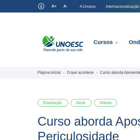
A+
A-
A Unoesc
Internacionalização
Cursos
Ond
Página inicial
O que acontece
Curso aborda Aposentad
Graduação
Geral
Videira
Curso aborda Apos
Periculosidade