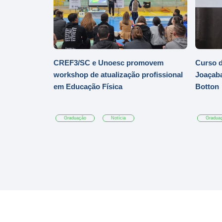
CREF3/SC e Unoesc promovem
Curso d
workshop de atualização profissional
Joaçaba
em Educação Física
Botton
Graduação
Notícia
Gradua