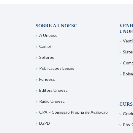
SOBRE A UNOESC
VENH
UNOE
A Unoesc
Vesti
Campi
Sist
Setores
Como
Publicações Legais
Bolsa
Funoesc
Editora Unoesc
Rádio Unoesc
CURS
CPA – Comissão Própria de Avaliação
Grad
LGPD
Pós-