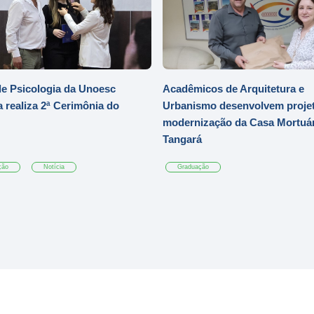
e Psicologia da Unoesc
Acadêmicos de Arquitetura e
 realiza 2ª Cerimônia do
Urbanismo desenvolvem projet
modernização da Casa Mortuár
Tangará
ção
Notícia
Graduação