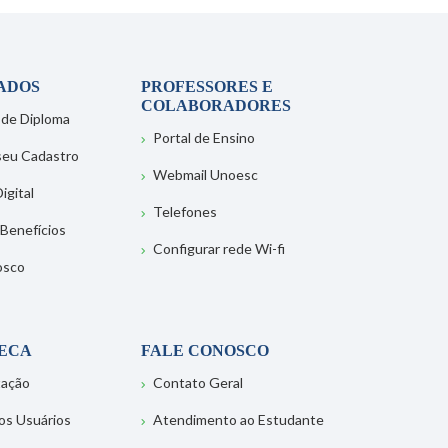
ADOS
PROFESSORES E
COLABORADORES
 de Diploma
Portal de Ensino
 seu Cadastro
Webmail Unoesc
igital
Telefones
 Benefícios
Configurar rede Wi-fi
osco
TECA
FALE CONOSCO
tação
Contato Geral
os Usuários
Atendimento ao Estudante