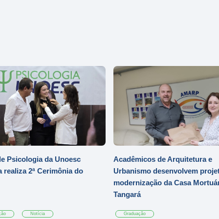
e Psicologia da Unoesc
Acadêmicos de Arquitetura e
 realiza 2ª Cerimônia do
Urbanismo desenvolvem projet
modernização da Casa Mortuár
Tangará
ção
Notícia
Graduação