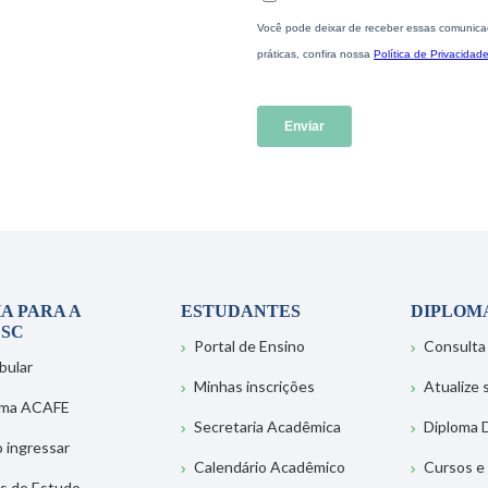
A PARA A
ESTUDANTES
DIPLOM
SC
Portal de Ensino
Consulta
bular
Minhas inscrições
Atualize
ema ACAFE
Secretaria Acadêmica
Diploma D
 ingressar
Calendário Acadêmico
Cursos e
s de Estudo