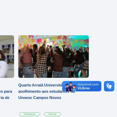
Quarto Arraiá Universitário marca
o para
acolhimento aos estudantes da
ia de
Unoesc Campos Novos
Graduação
Notícia