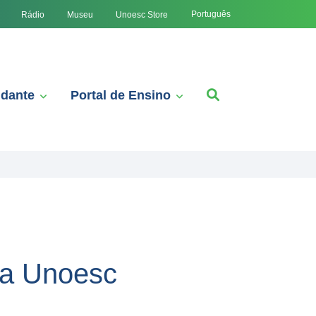
Português
Rádio
Museu
Unoesc Store
udante
Portal de Ensino
na Unoesc