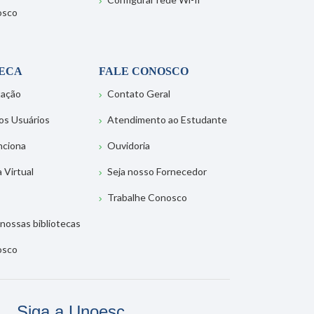
osco
TECA
FALE CONOSCO
tação
Contato Geral
os Usuários
Atendimento ao Estudante
nciona
Ouvidoria
a Virtual
Seja nosso Fornecedor
Trabalhe Conosco
nossas bibliotecas
osco
Siga a Unoesc