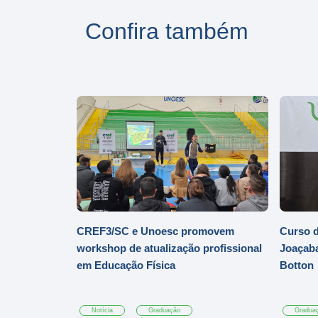
Confira também
CREF3/SC e Unoesc promovem
Curso d
workshop de atualização profissional
Joaçaba
em Educação Física
Botton
Notícia
Graduação
Gradua