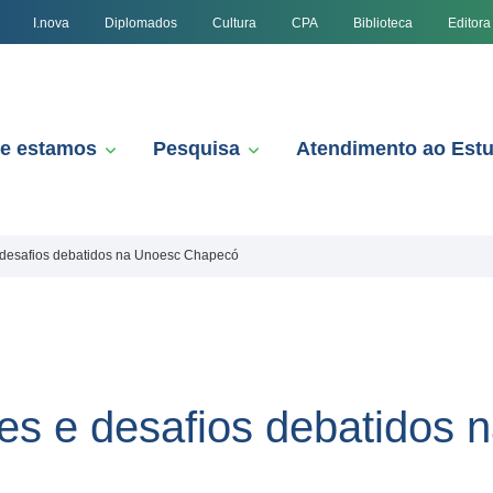
I.nova
Diplomados
Cultura
CPA
Biblioteca
Editora
e estamos
Pesquisa
Atendimento ao Est
e desafios debatidos na Unoesc Chapecó
des e desafios debatidos 