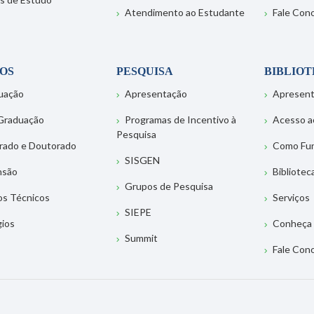
Atendimento ao Estudante
Fale Con
OS
PESQUISA
BIBLIO
uação
Apresentação
Apresen
Graduação
Programas de Incentivo à
Acesso a
Pesquisa
rado e Doutorado
Como Fu
SISGEN
nsão
Bibliotec
Grupos de Pesquisa
os Técnicos
Serviços
SIEPE
gios
Conheça 
Summit
Fale Con