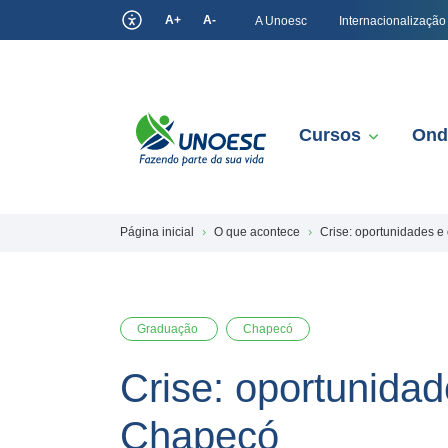
A+
A-
A Unoesc
Internacionalização
Cursos
Ond
Página inicial
O que acontece
Crise: oportunidades 
Graduação
Chapecó
Crise: oportunida
Chapecó