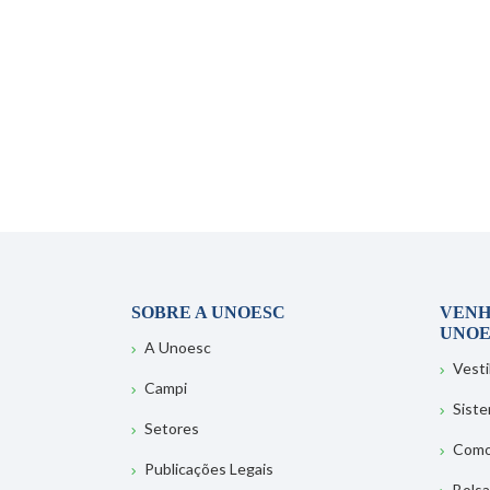
SOBRE A UNOESC
VENH
UNOE
A Unoesc
Vesti
Campi
Sist
Setores
Como
Publicações Legais
Bolsa