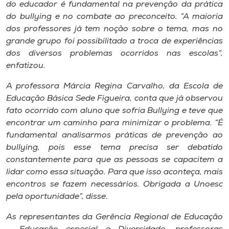
Museu
do educador é fundamental na prevenção da prática
do bullying e no combate ao preconceito. “A maioria
dos professores já tem noção sobre o tema, mas no
Unoesc
grande grupo foi possibilitado a troca de experiências
Store
dos diversos problemas ocorridos nas escolas”,
enfatizou.
A professora Márcia Regina Carvalho, da Escola de
Selecione
Educação Básica Sede Figueira, conta que já observou
o idioma
fato ocorrido com aluno que sofria Bullying e teve que
encontrar um caminho para minimizar o problema. “É
fundamental analisarmos práticas de prevenção ao
bullying, pois esse tema precisa ser debatido
A+
constantemente para que as pessoas se capacitem a
A-
lidar como essa situação. Para que isso aconteça, mais
encontros se fazem necessários. Obrigada a Unoesc
pela oportunidade”, disse.
As representantes da Gerência Regional de Educação