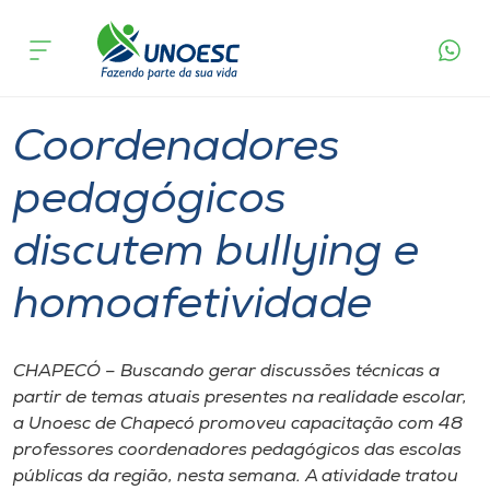
Página
O que
Coordenadores pedagógicos discutem
inicial
acontece
bullying e homoafetividade
Cursos
Graduação
Chapecó
Onde estamos
Coordenadores
Pesquisa
pedagógicos
discutem bullying e
Atendimento ao Estudante
homoafetividade
Portal de Ensino
CHAPECÓ – Buscando gerar discussões técnicas a
A
partir de temas atuais presentes na realidade escolar,
Unoesc
a Unoesc de Chapecó promoveu capacitação com 48
professores coordenadores pedagógicos das escolas
Internacionalização
públicas da região, nesta semana. A atividade tratou