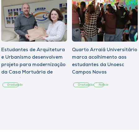
Estudantes de Arquitetura
Quarto Arraiá Universitário
e Urbanismo desenvolvem
marca acolhimento aos
projeto para modernização
estudantes da Unoesc
da Casa Mortuária de
Campos Novos
Tangará
Graduação
Graduação
Notícia