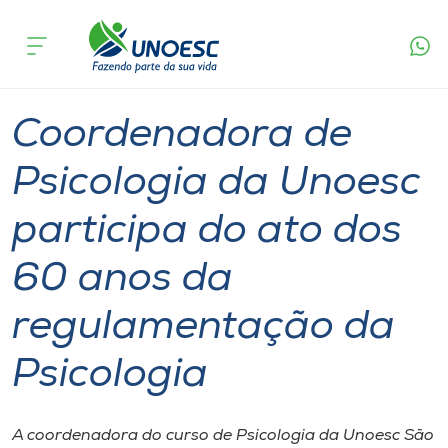
Página
O que
Coordenadora de Psicologia da Unoesc participa
inicial
acontece
do ato dos 60 anos da regulamentação da
Cursos
Psicologia
Notícia de evento
Graduação
São Miguel do Oeste
Onde estamos
Coordenadora de
Pesquisa
Psicologia da Unoesc
participa do ato dos
Atendimento ao Estudante
60 anos da
Portal de Ensino
regulamentação da
A
Psicologia
Unoesc
Internacionalização
A coordenadora do curso de Psicologia da Unoesc São