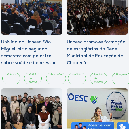
Univida da Unoesc São
Unoesc promove formação
Miguel inicia segundo
de estagiários da Rede
semestre com palestra
Municipal de Educação de
sobre saúde e bem-estar
Chapecó
Notícia
Notícia
Extensão
Notícia
Notícia
Pesquisa
de
de
evento
evento