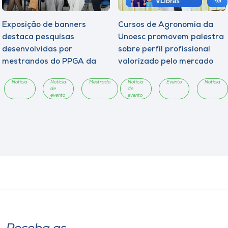
Exposição de banners
Cursos de Agronomia da
destaca pesquisas
Unoesc promovem palestra
desenvolvidas por
sobre perfil profissional
mestrandos do PPGA da
valorizado pelo mercado
Unoesc Chapecó
Notícia
Notícia
Mestrado
Notícia
Evento
Notícia
de
de
evento
evento