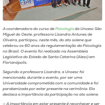
Museu
Unoesc
Store
A coordenadora do curso de
Psicologia
da Unoesc São
Miguel do Oeste, professora Lisandra Antunes de
Oliveira, participou, neste mês, do ato solene que
Selecione
celebrou os 60 anos da regulamentação da Psicologia
o idioma
no Brasil. O evento foi realizado na Assembleia
Legislativa do Estado de Santa Catarina (Alesc) em
Florianópolis.
A+
Segundo a professora Lisandra, a Unoesc foi
A-
mencionada, durante o evento, por ser uma
Universidade comprometida com a comunidade e foi
parabenizada por estar presente na cerimônia. Ela
destaca a importância da participação no ato solene.
— A importância em estar presente é reconhecer e ser