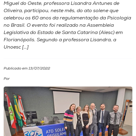
Miguel do Oeste, professora Lisandra Antunes de
Oliveira, participou, neste mês, do ato solene que
I.nova
celebrou os 60 anos da regulamentação da Psicologia
no Brasil. O evento foi realizado na Assembleia
Diplomados
Legislativa do Estado de Santa Catarina (Alesc) em
Florianópolis. Segundo a professora Lisandra, a
Unoesc […]
Cultura
CPA
Publicado em 13/07/2022
Por
Biblioteca
Editora
Rádio