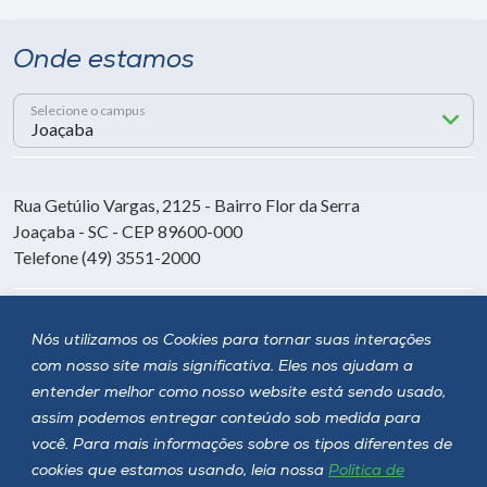
Onde estamos
Selecione o campus
Rua Getúlio Vargas, 2125 - Bairro Flor da Serra
Joaçaba - SC - CEP 89600-000
Telefone (49) 3551-2000
Siga a Unoesc
Nós utilizamos os Cookies para tornar suas interações
com nosso site mais significativa. Eles nos ajudam a
entender melhor como nosso website está sendo usado,
assim podemos entregar conteúdo sob medida para
você. Para mais informações sobre os tipos diferentes de
cookies que estamos usando, leia nossa
Política de