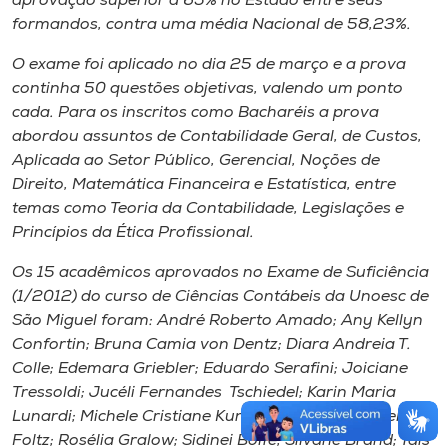
aprovação superior a 65% no Estado entre seus
formandos, contra uma média Nacional de 58,23%.
O exame foi aplicado no dia 25 de março e a prova
continha 50 questões objetivas, valendo um ponto
cada. Para os inscritos como Bacharéis a prova
abordou assuntos de Contabilidade Geral, de Custos,
Aplicada ao Setor Público, Gerencial, Noções de
Direito, Matemática Financeira e Estatística, entre
temas como Teoria da Contabilidade, Legislações e
Princípios da Ética Profissional.
Os 15 acadêmicos aprovados no Exame de Suficiência
(1/2012) do curso de Ciências Contábeis da Unoesc de
São Miguel foram: André Roberto Amado; Any Kellyn
Confortin; Bruna Camia von Dentz; Diara Andreia T.
Colle; Edemara Griebler; Eduardo Serafini; Joiciane
Tressoldi; Jucéli Fernandes Tschiedel; Karin Maria
Lunardi; Michele Cristiane Kunzker; Roberto Daniel
Foltz; Rosélia Gralow; Sidinei Bolfe; Silvane Brand; Tais