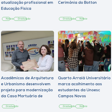
atualização profissional em
Cerimônia do Botton
Educação Física
Notícia
Graduação
Graduação
Notícia
Acadêmicos de Arquitetura
Quarto Arraiá Universitário
e Urbanismo desenvolvem
marca acolhimento aos
projeto para modernização
estudantes da Unoesc
da Casa Mortuária de
Campos Novos
Tangará
Graduação
Graduação
Notícia