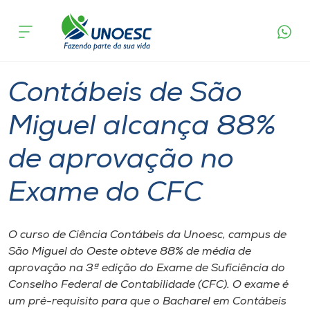
Página
O que
Contábeis de São Miguel alcança 88% de
inicial
acontece
aprovação no Exame do CFC
Cursos
Graduação
São Miguel do Oeste
Onde estamos
Contábeis de São
Pesquisa
Miguel alcança 88%
de aprovação no
Atendimento ao Estudante
Exame do CFC
Portal de Ensino
O curso de Ciência Contábeis da Unoesc, campus de
A
São Miguel do Oeste obteve 88% de média de
Unoesc
aprovação na 3ª edição do Exame de Suficiência do
Conselho Federal de Contabilidade (CFC). O exame é
Internacionalização
um pré-requisito para que o Bacharel em Contábeis