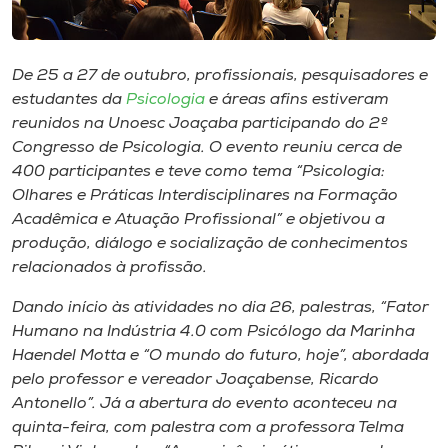
Museu
Unoesc
De 25 a 27 de outubro, profissionais, pesquisadores e
Store
estudantes da
Psicologia
e áreas afins estiveram
reunidos na Unoesc Joaçaba participando do 2º
Congresso de Psicologia. O evento reuniu cerca de
400 participantes e teve como tema “Psicologia:
Selecione
Olhares e Práticas Interdisciplinares na Formação
o idioma
Acadêmica e Atuação Profissional” e objetivou a
produção, diálogo e socialização de conhecimentos
relacionados à profissão.
A+
Dando início às atividades no dia 26, palestras, “Fator
A-
Humano na Indústria 4.0 com Psicólogo da Marinha
Haendel Motta e “O mundo do futuro, hoje”, abordada
pelo professor e vereador Joaçabense, Ricardo
Antonello”. Já a abertura do evento aconteceu na
quinta-feira, com palestra com a professora Telma