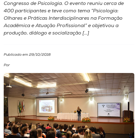
Congresso de Psicologia. O evento reuniu cerca de
400 participantes e teve como tema “Psicologia:
I.nova
Olhares e Práticas Interdisciplinares na Formação
Acadêmica e Atuação Profissional” e objetivou a
Diplomados
produção, diálogo e socialização […]
Cultura
Publicado em 29/10/2018
Por
CPA
Biblioteca
Editora
Rádio