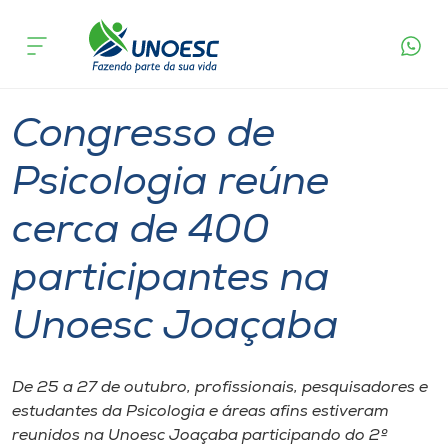
Página
O que
Congresso de Psicologia reúne cerca de 400
inicial
acontece
participantes na Unoesc Joaçaba
Cursos
Graduação
Notícia de evento
Joaçaba
Onde estamos
Congresso de
Pesquisa
Psicologia reúne
cerca de 400
Atendimento ao Estudante
participantes na
Portal de Ensino
Unoesc Joaçaba
A
Unoesc
De 25 a 27 de outubro, profissionais, pesquisadores e
estudantes da Psicologia e áreas afins estiveram
Internacionalização
reunidos na Unoesc Joaçaba participando do 2º