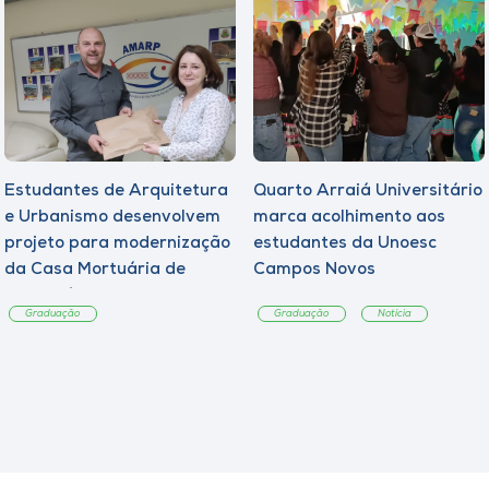
Estudantes de Arquitetura
Quarto Arraiá Universitário
e Urbanismo desenvolvem
marca acolhimento aos
projeto para modernização
estudantes da Unoesc
da Casa Mortuária de
Campos Novos
Tangará
Graduação
Graduação
Notícia