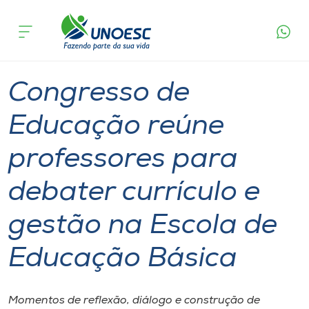
Página
O que
Congresso de Educação reúne professores para
inicial
acontece
debater currículo e gestão na Escola de
Cursos
Educação Básica
Graduação
Notícia de evento
São Miguel do Oeste
Onde estamos
Congresso de
Pesquisa
Educação reúne
professores para
Atendimento ao Estudante
debater currículo e
Portal de Ensino
gestão na Escola de
A
Educação Básica
Unoesc
Internacionalização
Momentos de reflexão, diálogo e construção de