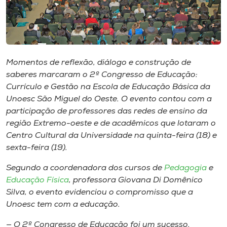
Museu
Unoesc
Store
Momentos de reflexão, diálogo e construção de
saberes marcaram o 2º Congresso de Educação:
Currículo e Gestão na Escola de Educação Básica da
Selecione
Unoesc São Miguel do Oeste. O evento contou com a
o idioma
participação de professores das redes de ensino da
região Extremo-oeste e de acadêmicos que lotaram o
Centro Cultural da Universidade na quinta-feira (18) e
sexta-feira (19).
A+
A-
Segundo a coordenadora dos cursos de
Pedagogia
e
Educação Física
, professora Giovana Di Domênico
Silva, o evento evidenciou o compromisso que a
Unoesc tem com a educação.
— O 2º Congresso de Educação foi um sucesso.