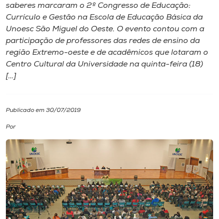
saberes marcaram o 2º Congresso de Educação:
Currículo e Gestão na Escola de Educação Básica da
I.nova
Unoesc São Miguel do Oeste. O evento contou com a
participação de professores das redes de ensino da
Diplomados
região Extremo-oeste e de acadêmicos que lotaram o
Centro Cultural da Universidade na quinta-feira (18)
[…]
Cultura
CPA
Publicado em 30/07/2019
Por
Biblioteca
Editora
Rádio