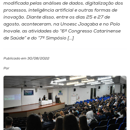
modificada pelas análises de dados, digitalização dos
processos, inteligência artificial e outras formas de
I.nova
inovação. Diante disso, entre os dias 25 e 27 de
agosto, aconteceram, na Unoesc Joaçaba e no Polo
Diplomados
Inovale, as atividades do “6º Congresso Catarinense
de Saúde” e do “7º Simpósio […]
Cultura
Publicado em 30/08/2022
CPA
Por
Biblioteca
Editora
Rádio