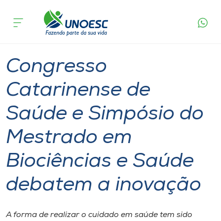
Página
O que
Congresso Catarinense de Saúde e Simpósio do
inicial
acontece
Mestrado em Biociências e Saúde debatem a
Cursos
inovação
Graduação
Inovação
Joaçaba
Onde estamos
Congresso
Pesquisa
Catarinense de
Saúde e Simpósio do
Atendimento ao Estudante
Mestrado em
Portal de Ensino
Biociências e Saúde
A
debatem a inovação
Unoesc
Internacionalização
A forma de realizar o cuidado em saúde tem sido