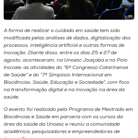
Museu
Unoesc
Store
A forma de realizar o cuidado em saúde tem sido
modificada pelas análises de dados, digitalização dos
processos, inteligência artificial e outras formas de
inovação. Diante disso, entre os dias 25 e 27 de
Selecione
agosto, aconteceram, na Unoesc Joaçaba e no Polo
o idioma
Inovale, as atividades do “6º Congresso Catarinense
de Saúde” e do “7º Simpósio Internacional em
Biociências, Saúde, Educação e Sociedade”, com foco
na transformação digital e na inovação na área da
A+
saúde.
A-
O evento foi realizado pelo Programa de Mestrado em
Biociências e Saúde em parceria com os cursos da
área da saúde da Unoesc e reuniu a comunidade
acadêmica, pesquisadores e empreendedores de