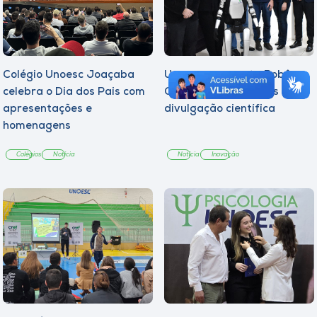
Colégio Unoesc Joaçaba
Unoesc apresenta Robô
celebra o Dia dos Pais com
César e amplia ações de
apresentações e
divulgação científica
homenagens
Colégios
Notícia
Notícia
Inovação