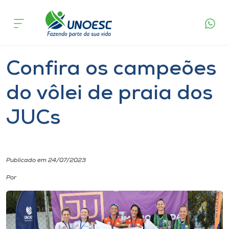
Página
O que
Confira os campeões do vôlei de praia
inicial
acontece
dos JUCs
Cursos
Notícia
Esporte
Onde estamos
Confira os campeões
Pesquisa
do vôlei de praia dos
JUCs
Atendimento ao Estudante
Portal de Ensino
Publicado em 24/07/2023
A
Por
Unoesc
Internacionalização