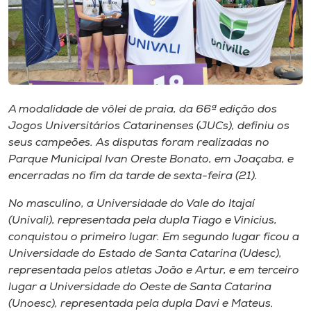
I.nova
Diplomados
A modalidade de vôlei de praia, da 66ª edição dos
Cultura
Jogos Universitários Catarinenses (JUCs), definiu os
seus campeões. As disputas foram realizadas no
CPA
Parque Municipal Ivan Oreste Bonato, em Joaçaba, e
encerradas no fim da tarde de sexta-feira (21).
Biblioteca
No masculino, a Universidade do Vale do Itajaí
(Univali), representada pela dupla Tiago e Vinicius,
Editora
conquistou o primeiro lugar. Em segundo lugar ficou a
Universidade do Estado de Santa Catarina (Udesc),
representada pelos atletas João e Artur, e em terceiro
Rádio
lugar a Universidade do Oeste de Santa Catarina
(Unoesc), representada pela dupla Davi e Mateus.