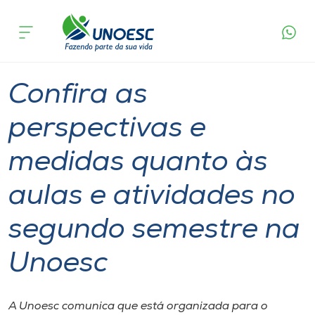
Página
O que
Confira as perspectivas e medidas quanto às
inicial
acontece
aulas e atividades no segundo semestre na
Cursos
Unoesc
Graduação
Aulas
Onde estamos
Confira as
Pesquisa
perspectivas e
medidas quanto às
Atendimento ao Estudante
aulas e atividades no
Portal de Ensino
segundo semestre na
A
Unoesc
Unoesc
Internacionalização
A Unoesc comunica que está organizada para o