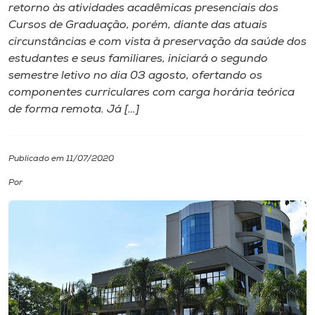
retorno às atividades acadêmicas presenciais dos
Cursos de Graduação, porém, diante das atuais
I.nova
circunstâncias e com vista à preservação da saúde dos
estudantes e seus familiares, iniciará o segundo
Diplomados
semestre letivo no dia 03 agosto, ofertando os
componentes curriculares com carga horária teórica
de forma remota. Já […]
Cultura
CPA
Publicado em 11/07/2020
Por
Biblioteca
Editora
Rádio