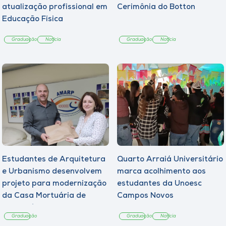
atualização profissional em
Cerimônia do Botton
Educação Física
Graduação
Notícia
Graduação
Notícia
Estudantes de Arquitetura
Quarto Arraiá Universitário
e Urbanismo desenvolvem
marca acolhimento aos
projeto para modernização
estudantes da Unoesc
da Casa Mortuária de
Campos Novos
Tangará
Graduação
Graduação
Notícia