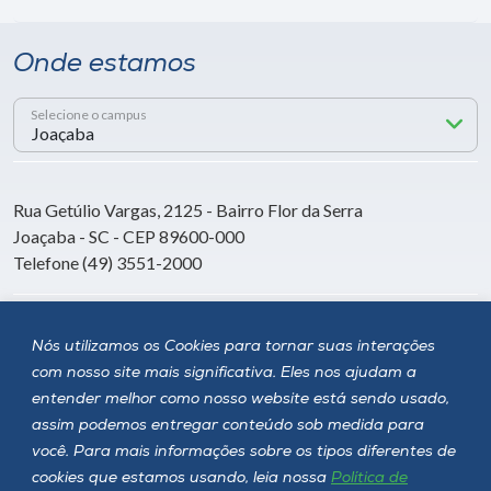
Onde estamos
Selecione o campus
Rua Getúlio Vargas, 2125 - Bairro Flor da Serra
Joaçaba - SC - CEP 89600-000
Telefone (49) 3551-2000
Siga a Unoesc
Nós utilizamos os Cookies para tornar suas interações
com nosso site mais significativa. Eles nos ajudam a
entender melhor como nosso website está sendo usado,
assim podemos entregar conteúdo sob medida para
você. Para mais informações sobre os tipos diferentes de
cookies que estamos usando, leia nossa
Política de