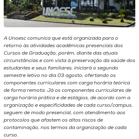
Museu
Unoesc
Store
A Unoesc comunica que está organizada para o
retorno às atividades acadêmicas presenciais dos
Cursos de Graduação, porém, diante das atuais
Selecione
circunstâncias e com vista à preservação da saúde dos
o idioma
estudantes e seus familiares, iniciará o segundo
semestre letivo no dia 03 agosto, ofertando os
componentes curriculares com carga horária teórica
de forma remota. Já os componentes curriculares de
A+
carga horária prática e de estágios, de acordo com a
A-
organização e especificidades de cada curso/campus,
seguem de modo presencial, com atendimento aos
protocolos que afastem os altos riscos de
contaminação, nos termos da organização de cada
curso.