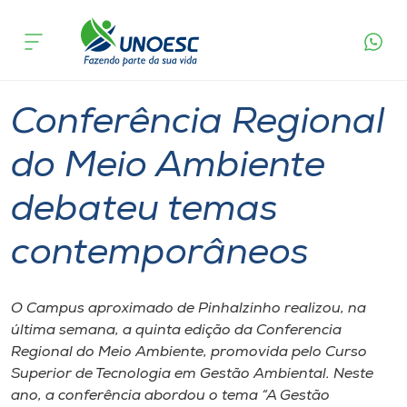
Página
O que
Conferência Regional do Meio Ambiente
inicial
acontece
debateu temas contemporâneos
Cursos
Graduação
Onde estamos
Conferência Regional
Pesquisa
do Meio Ambiente
debateu temas
Atendimento ao Estudante
contemporâneos
Portal de Ensino
O Campus aproximado de Pinhalzinho realizou, na
A
última semana, a quinta edição da Conferencia
Unoesc
Regional do Meio Ambiente, promovida pelo Curso
Superior de Tecnologia em Gestão Ambiental. Neste
Internacionalização
ano, a conferência abordou o tema “A Gestão