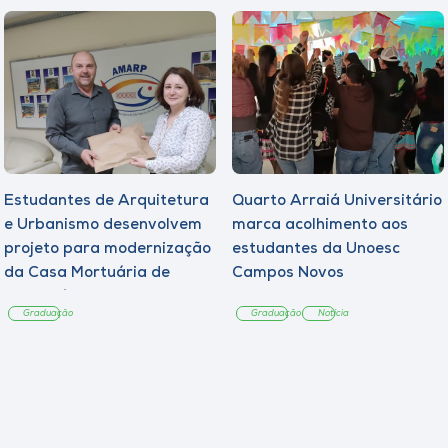
Estudantes de Arquitetura
Quarto Arraiá Universitário
e Urbanismo desenvolvem
marca acolhimento aos
projeto para modernização
estudantes da Unoesc
da Casa Mortuária de
Campos Novos
Tangará
Graduação
Graduação
Notícia