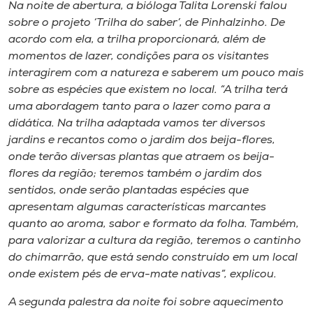
Museu
Na noite de abertura, a bióloga Talita Lorenski falou
sobre o projeto ‘Trilha do saber’, de Pinhalzinho. De
acordo com ela, a trilha proporcionará, além de
Unoesc
momentos de lazer, condições para os visitantes
Store
interagirem com a natureza e saberem um pouco mais
sobre as espécies que existem no local. “A trilha terá
uma abordagem tanto para o lazer como para a
didática. Na trilha adaptada vamos ter diversos
Selecione
jardins e recantos como o jardim dos beija-flores,
o idioma
onde terão diversas plantas que atraem os beija-
flores da região; teremos também o jardim dos
sentidos, onde serão plantadas espécies que
A+
apresentam algumas características marcantes
A-
quanto ao aroma, sabor e formato da folha. Também,
para valorizar a cultura da região, teremos o cantinho
do chimarrão, que está sendo construído em um local
onde existem pés de erva-mate nativas”, explicou.
A segunda palestra da noite foi sobre aquecimento